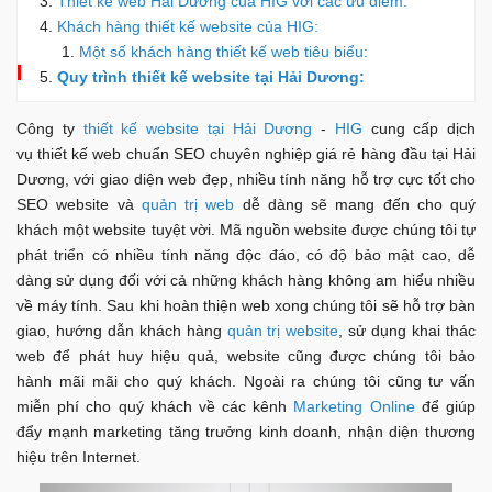
Thiết kế web Hải Dương của HIG với các ưu điểm:
Khách hàng thiết kế website của HIG:
Một số khách hàng thiết kế web tiêu biểu:
Quy trình thiết kế website tại Hải Dương:
Công ty
thiết kế website tại Hải Dương
-
HIG
cung cấp dịch
vụ thiết kế web chuẩn SEO chuyên nghiệp giá rẻ hàng đầu tại Hải
Dương, với giao diện web đẹp, nhiều tính năng hỗ trợ cực tốt cho
SEO website và
quản trị web
dễ dàng sẽ mang đến cho quý
khách một website tuyệt vời. Mã nguồn website được chúng tôi tự
phát triển có nhiều tính năng độc đáo, có độ bảo mật cao, dễ
dàng sử dụng đối với cả những khách hàng không am hiểu nhiều
về máy tính. Sau khi hoàn thiện web xong chúng tôi sẽ hỗ trợ bàn
giao, hướng dẫn khách hàng
quản trị website
, sử dụng khai thác
web để phát huy hiệu quả, website cũng được chúng tôi bảo
hành mãi mãi cho quý khách. Ngoài ra chúng tôi cũng tư vấn
miễn phí cho quý khách về các kênh
Marketing Online
để giúp
đẩy mạnh marketing tăng trưởng kinh doanh, nhận diện thương
hiệu trên Internet.