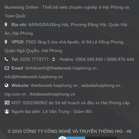
Marketing Online - Thiết kế web chuyên nghiệp ở Hải Phòng và
Toàn Quốc
Địa chỉ
: 6A/9/435A Đằng Hải, Phường Đằng Hải, Quận Hải
An, Hải Phòng
VPGD
: P502 tầng 5 tòa nhà Apollo, lô 8A Lê Hồng Phong,
Quận Ngô Quyền, Hải Phòng
Tel
: 0225.7774777 -
Hotline: 0904.945.840 / 0888.876.444
Email
:
kinhdoanh@thietkeweb.haiphong.vn
,
info@thietkeweb.haiphong.vn
Website
: thietkeweb.haiphong.vn , websitehaiphong.vn ,
hig.com.vn , thietkewebhaiphong.vn
MST: 0201586962 do Sở kế hoạch và đầu tư Hải Phòng cấp
Người đại diện: Lê Văn Trung - Giám đốc
© 2015 CÔNG TY CÔNG NGHỆ VÀ TRUYỀN THÔNG HIG - All