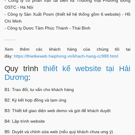
- Công ty cổ phần Vận tải biển và Thương mại Phương Đông
OSTC - Hà Nội
- Công ty Sản Xuất Posm (thiết kế hệ thống gồm 6 website) - Hồ
Chí Minh
- Công ty Dược Tâm Phúc Thành - Thái Bình
.........
Xem thêm các khách hàng của chúng tôi tại
đây:
https://thietkeweb.haiphong.vn/khach-hang-cc988.html
Quy trình
thiết kế website tại Hải
Dương
:
B1: Trao đổi, tư vấn cho khách hàng
B2: Ký kết hợp đồng và tạm ứng
B3: Thiết kế giao diện web demo và gửi để khách duyệt
B4: Lập trình website
B5: Duyệt và chỉnh sửa web (nếu quý khách chưa ưng ý)