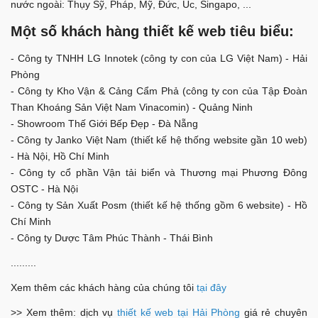
nước ngoài: Thụy Sỹ, Pháp, Mỹ, Đức, Úc, Singapo, ...
Một số khách hàng thiết kế web tiêu biểu:
- Công ty TNHH LG Innotek (công ty con của LG Việt Nam) - Hải
Phòng
- Công ty Kho Vận & Cảng Cẩm Phả (công ty con của Tập Đoàn
Than Khoáng Sản Việt Nam Vinacomin) - Quảng Ninh
- Showroom Thế Giới Bếp Đẹp - Đà Nẵng
- Công ty Janko Việt Nam (thiết kế hệ thống website gần 10 web)
- Hà Nội, Hồ Chí Minh
- Công ty cổ phần Vận tải biển và Thương mại Phương Đông
OSTC - Hà Nội
- Công ty Sản Xuất Posm (thiết kế hệ thống gồm 6 website) - Hồ
Chí Minh
- Công ty Dược Tâm Phúc Thành - Thái Bình
.........
Xem thêm các khách hàng của chúng tôi
tại đây
>> Xem thêm: dịch vụ
thiết kế web tại Hải Phòng
giá rẻ chuyên