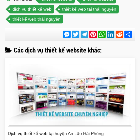
dịch vụ thiết kế web
thiết kế web tại thái nguyên
thiết kế web thái nguyên
Messenger
Twitter
Telegram
Pinterest
WhatsApp
LinkedIn
Reddit
Chi
sẻ
Các dịch vụ thiết kế website khác:
Dịch vụ thiết kế web tại huyện An Lão Hải Phòng