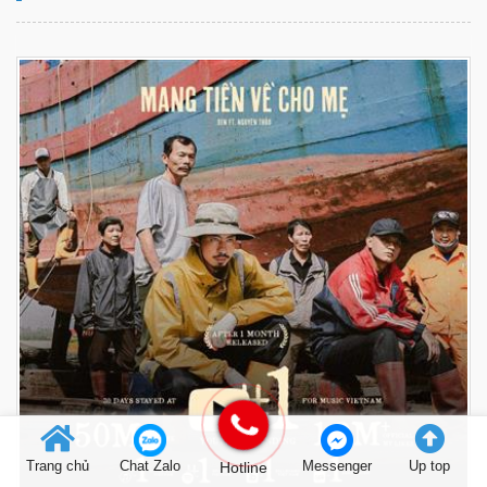
Trang chủ
Chat Zalo
Hotline
Messenger
Up top