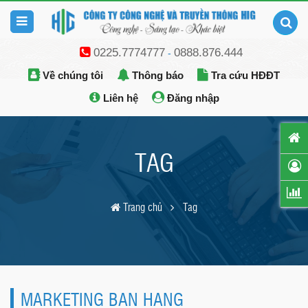
0225.7774777
0888.876.444
-
Về chúng tôi
Thông báo
Tra cứu HĐĐT
Liên hệ
Đăng nhập
TAG
Trang chủ
Tag
MARKETING BAN HANG