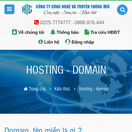
0225.7774777
0888.876.444
-
Về chúng tôi
Thông báo
Tra cứu HĐĐT
Liên hệ
Đăng nhập
HOSTING - DOMAIN
Trang chủ
Kiến thức
Hosting - domain
Domain, tên miền là gì ?