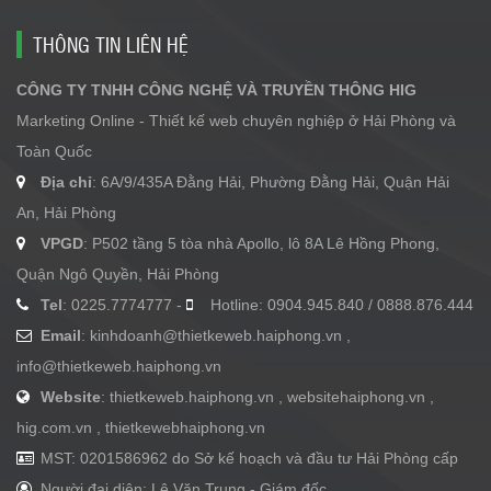
THÔNG TIN LIÊN HỆ
CÔNG TY TNHH CÔNG NGHỆ VÀ TRUYỀN THÔNG HIG
Marketing Online - Thiết kế web chuyên nghiệp ở Hải Phòng và
Toàn Quốc
Địa chỉ
: 6A/9/435A Đằng Hải, Phường Đằng Hải, Quận Hải
An, Hải Phòng
VPGD
: P502 tầng 5 tòa nhà Apollo, lô 8A Lê Hồng Phong,
Quận Ngô Quyền, Hải Phòng
Tel
: 0225.7774777 -
Hotline: 0904.945.840 / 0888.876.444
Email
:
kinhdoanh@thietkeweb.haiphong.vn
,
info@thietkeweb.haiphong.vn
Website
: thietkeweb.haiphong.vn , websitehaiphong.vn ,
hig.com.vn , thietkewebhaiphong.vn
MST: 0201586962 do Sở kế hoạch và đầu tư Hải Phòng cấp
Người đại diện: Lê Văn Trung - Giám đốc