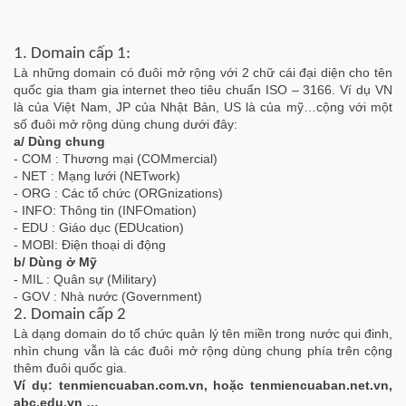
1. Domain cấp 1:
Là những domain có đuôi mở rộng với 2 chữ cái đại diện cho tên
quốc gia tham gia internet theo tiêu chuẩn ISO – 3166. Ví dụ VN
là của Việt Nam, JP của Nhật Bản, US là của mỹ…cộng với một
số đuôi mở rộng dùng chung dưới đây:
a/ Dùng chung
- COM : Thương mại (COMmercial)
- NET : Mạng lưới (NETwork)
- ORG : Các tổ chức (ORGnizations)
- INFO: Thông tin (INFOmation)
- EDU : Giáo dục (EDUcation)
- MOBI: Điện thoại di động
b/ Dùng ở Mỹ
- MIL : Quân sự (Military)
- GOV : Nhà nước (Government)
2. Domain cấp 2
Là dạng domain do tổ chức quản lý tên miền trong nước qui đinh,
nhìn chung vẫn là các đuôi mở rộng dùng chung phía trên cộng
thêm đuôi quốc gia.
Ví dụ: tenmiencuaban.com.vn, hoặc tenmiencuaban.net.vn,
abc.edu.vn …