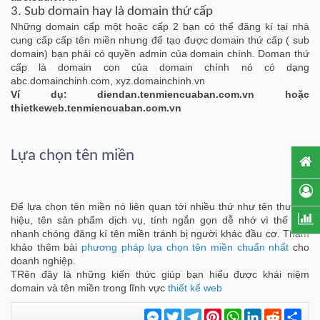
3. Sub domain hay là domain thứ cấp
Những domain cấp một hoặc cấp 2 bạn có thể đăng kí tại nhà
cung cấp cấp tên miền nhưng để tạo được domain thứ cấp ( sub
domain) bạn phải có quyền admin của domain chính. Doman thứ
cấp là domain con của domain chính nó có dạng
abc.domainchinh.com, xyz.domainchinh.vn
Ví dụ: diendan.tenmiencuaban.com.vn hoặc
thietkeweb.tenmiencuaban.com.vn
Lựa chọn tên miền
Để lựa chọn tên miền nó liên quan tới nhiều thứ như tên thương
hiệu, tên sản phẩm dịch vụ, tính ngắn gọn dễ nhớ vì thế hãy
nhanh chóng đăng kí tên miền tránh bị người khác đầu cơ. Tham
khảo thêm bài
phương pháp lựa chọn tên miền chuẩn nhất
cho
doanh nghiệp.
TRên đây là những kiến thức giúp bạn hiểu được khái niệm
domain và tên miền trong lĩnh vực
thiết kế web
Messenger
Twitter
Telegram
Pinterest
WhatsApp
LinkedIn
Reddit
Chi