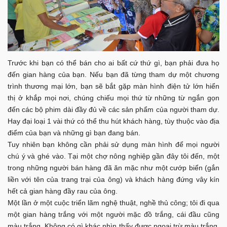
Trước khi bạn có thể bán cho ai bất cứ thứ gì, bạn phải đưa họ
đến gian hàng của bạn. Nếu bạn đã từng tham dự một chương
trình thương mại lớn, bạn sẽ bắt gặp màn hình điện tử lớn hiển
thị ở khắp mọi nơi, chúng chiếu mọi thứ từ những từ ngắn gọn
đến các bộ phim dài đầy đủ về các sản phẩm của người tham dự.
Hay đại loại 1 vài thứ có thể thu hút khách hàng, tùy thuộc vào địa
điểm của bạn và những gì bạn đang bán.
Tuy nhiên bạn không cần phải sử dụng màn hình để mọi người
chú ý và ghé vào. Tại một chợ nông nghiệp gần đây tôi đến, một
trong những người bán hàng đã ăn mặc như một cướp biển (gắn
liền với tên của trang trại của ông) và khách hàng đứng vây kín
hết cả gian hàng đầy rau của ông.
Một lần ở một cuộc triển lãm nghệ thuật, nghề thủ công; tôi đi qua
một gian hàng trắng với một người mặc đồ trắng, cái đầu cũng
màu trắng. Không có gì khác nhìn thấy được ngoại trừ màu trắng.