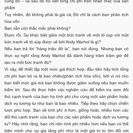
cung đó – và sau đó họ viết tổng chi phí trên nhãn mác của sản
phẩm
Tuy nhiên, đó không phải là giá cả; Đó chỉ là cách bạn phân tích
hòa vốn.
Bạn vẫn còn thắc mắc phải không?
Đuợc rồi. Sự khác biệt giữa một bức tranh vẽ một tô súp với một
bức tranh vẽ tô súp được vẽ bởi Andy Warhol là gì?
Nếu bạn trả lời “hàng triệu đô la”, bạn nói đúng. Nhưng bạn có
thực sự nghĩ rằng Andy Warhol đã dành hàng trăm trăm giờ để
tạo ra một bức tranh đó?
Vì vậy, để thiết lập một mức giá thích hợp, đầu tiên hãy tính tổng
chi phí bạn bỏ ra là bao nhiêu(phân tích hòa vốn), bởi vì nó cho
bạn biết mức giá mà bạn không được giảm xuống nếu bạn muốn
kiếm lời. Sau đó thực hiện các nghiên cứu để kiểm tra xem đối
thủ cạnh tranh của bạn họ tính phí cho cùng một sản phẩm hoặc
dịch vụ tương tự như bạn là bao nhiêu. Tiếp theo hãy chọn chiến
lược phù hợp. Bạn sẽ tính phí ít hơn, giống hoặc nhiều hơn các
đối thủ cạnh tranh của bạn cho các sản phẩm hoặc dịch vụ tương
tự? Hãy nhớ rằng, bạn chỉ nên tính phí nhiều hơn nếu bạn có thể
biện minh cho sự gia tăng phí như là một giá trị to lớn đối với