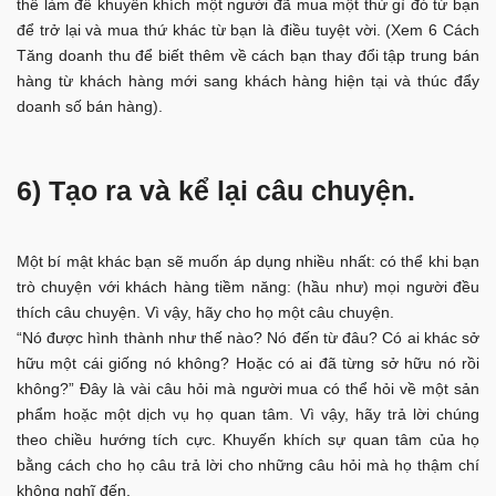
thể làm để khuyến khích một người đã mua một thứ gì đó từ bạn
để trở lại và mua thứ khác từ bạn là điều tuyệt vời. (Xem 6 Cách
Tăng doanh thu để biết thêm về cách bạn thay đổi tập trung bán
hàng từ khách hàng mới sang khách hàng hiện tại và thúc đẩy
doanh số bán hàng).
6) Tạo ra và kể lại câu chuyện.
Một bí mật khác bạn sẽ muốn áp dụng nhiều nhất: có thể khi bạn
trò chuyện với khách hàng tiềm năng: (hầu như) mọi người đều
thích câu chuyện. Vì vậy, hãy cho họ một câu chuyện.
“Nó được hình thành như thế nào? Nó đến từ đâu? Có ai khác sở
hữu một cái giống nó không? Hoặc có ai đã từng sở hữu nó rồi
không?” Đây là vài câu hỏi mà người mua có thể hỏi về một sản
phẩm hoặc một dịch vụ họ quan tâm. Vì vậy, hãy trả lời chúng
theo chiều hướng tích cực. Khuyến khích sự quan tâm của họ
bằng cách cho họ câu trả lời cho những câu hỏi mà họ thậm chí
không nghĩ đến.