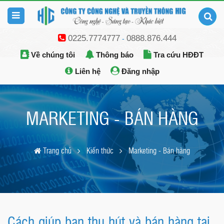
0225.7774777
0888.876.444
-
Về chúng tôi
Thông báo
Tra cứu HĐĐT
Liên hệ
Đăng nhập
MARKETING - BÁN HÀNG
Trang chủ
Kiến thức
Marketing - Bán hàng
Cách giúp bạn thu hút và bán hàng tại