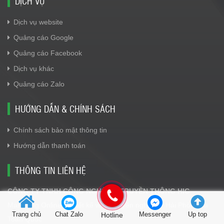
DỊCH VỤ
Dịch vụ website
Quảng cáo Google
Quảng cáo Facebook
Dịch vụ khác
Quảng cáo Zalo
HƯỚNG DẪN & CHÍNH SÁCH
Chính sách bảo mật thông tin
Hướng dẫn thanh toán
THÔNG TIN LIÊN HỆ
CÔNG TY TNHH CÔNG NGHỆ VÀ TRUYỀN THÔNG HIG
Marketing Online - Thiết kế web chuyên nghiệp ở Hải Phòng và
Trang chủ
Chat Zalo
Hotline
Messenger
Up top
Toàn Quốc