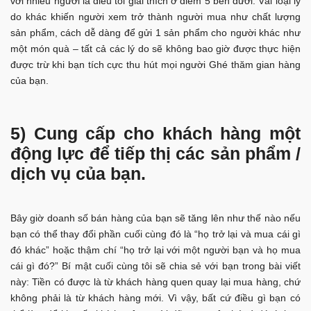
với nhiều người là điều tôi giải thích ở điểm 5 bên dưới. Vài loại lý
do khác khiến người xem trở thành người mua như chất lượng
sản phẩm, cách dễ dàng để gửi 1 sản phẩm cho người khác như
một món quà – tất cả các lý do sẽ không bao giờ được thực hiện
được trừ khi bạn tích cực thu hút mọi người Ghé thăm gian hàng
của bạn.
5) Cung cấp cho khách hàng một
động lực để tiếp thị các sản phẩm /
dịch vụ của bạn.
Bây giờ doanh số bán hàng của bạn sẽ tăng lên như thế nào nếu
bạn có thể thay đổi phần cuối cùng đó là “họ trở lại và mua cái gì
đó khác” hoặc thậm chí “họ trở lại với một người bạn và họ mua
cái gì đó?” Bí mật cuối cùng tôi sẽ chia sẻ với bạn trong bài viết
này: Tiền có được là từ khách hàng quen quay lại mua hàng, chứ
không phải là từ khách hàng mới. Vì vậy, bất cứ điều gì bạn có