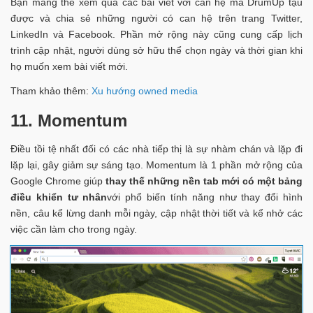
Bạn mang thể xem qua các bài viết với can hệ mà DrumUp tậu
được và chia sẻ những người có can hệ trên trang Twitter,
LinkedIn và Facebook. Phần mở rộng này cũng cung cấp lịch
trình cập nhật, người dùng sở hữu thể chọn ngày và thời gian khi
họ muốn xem bài viết mới.
Tham khảo thêm:
Xu hướng owned media
11. Momentum
Điều tồi tệ nhất đối có các nhà tiếp thị là sự nhàm chán và lặp đi
lặp lại, gây giảm sự sáng tạo. Momentum là 1 phần mở rộng của
Google Chrome giúp
thay thế những nền tab mới có một bảng
điều khiển tư nhân
với phổ biến tính năng như thay đổi hình
nền, câu kể lừng danh mỗi ngày, cập nhật thời tiết và kể nhở các
việc cần làm cho trong ngày.