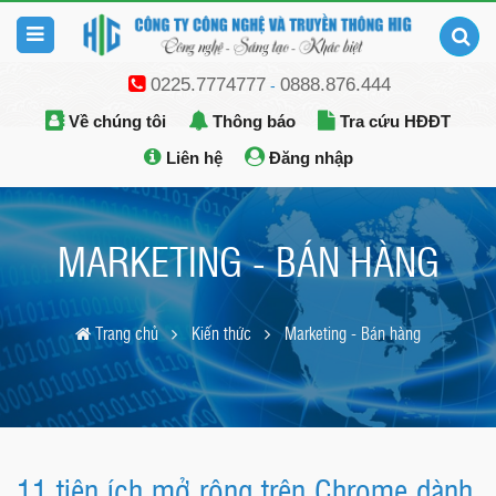
0225.7774777
0888.876.444
-
Về chúng tôi
Thông báo
Tra cứu HĐĐT
Liên hệ
Đăng nhập
MARKETING - BÁN HÀNG
Trang chủ
Kiến thức
Marketing - Bán hàng
11 tiện ích mở rộng trên Chrome dành