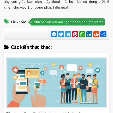
này còn giúp bạn cảm thấy thoải mái hơn khi sử dụng thời kì
khiến cho việc 1 phương pháp hiệu quả!
Từ khóa:
Những tiện ích mở rộng dành cho marketer
Messenger
Twitter
Telegram
Pinterest
WhatsApp
LinkedIn
Reddit
Chi
sẻ
Các kiến thức khác: