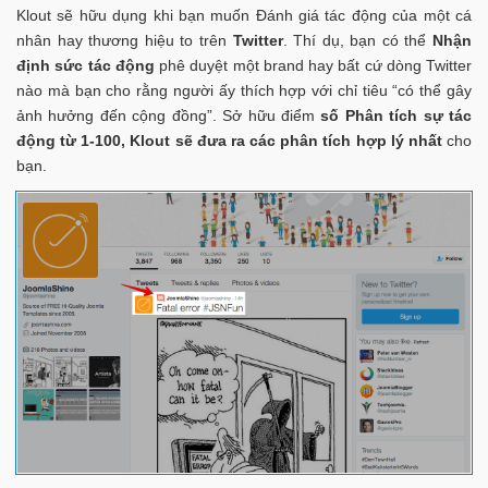
Klout sẽ hữu dụng khi bạn muốn Đánh giá tác động của một cá
nhân hay thương hiệu to trên
Twitter
. Thí dụ, bạn có thể
Nhận
định sức tác động
phê duyệt một brand hay bất cứ dòng Twitter
nào mà bạn cho rằng người ấy thích hợp với chỉ tiêu “có thể gây
ảnh hưởng đến cộng đồng”. Sở hữu điểm
số Phân tích sự tác
động từ 1-100, Klout sẽ đưa ra các phân tích hợp lý nhất
cho
bạn.