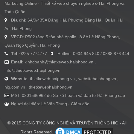
Marketing Online - Thiết kế web chuyên nghiệp ở Hải Phòng và
Toàn Quốc
Địa chỉ
: 6A/9/435A Đằng Hải, Phường Đằng Hải, Quận Hải
An, Hải Phòng
VPGD
: P502 tầng 5 tòa nhà Apollo, lô 8A Lê Hồng Phong,
Quận Ngô Quyền, Hải Phòng
Tel
: 0225.7774777 -
Hotline: 0904.945.840 / 0888.876.444
Email
:
kinhdoanh@thietkeweb.haiphong.vn
,
info@thietkeweb.haiphong.vn
Website
: thietkeweb.haiphong.vn , websitehaiphong.vn ,
hig.com.vn , thietkewebhaiphong.vn
MST: 0201586962 do Sở kế hoạch và đầu tư Hải Phòng cấp
Người đại diện: Lê Văn Trung - Giám đốc
© 2015 CÔNG TY CÔNG NGHỆ VÀ TRUYỀN THÔNG HIG - All
Rights Reserved.