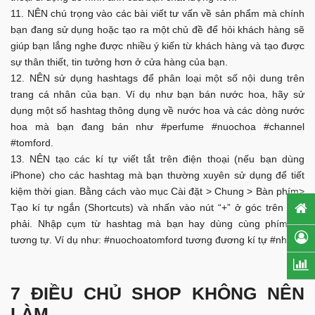
NÊN chú trọng vào các bài viết tư vấn về sản phẩm mà chính
bạn đang sử dụng hoặc tạo ra một chủ đề để hỏi khách hàng sẽ
giúp bạn lắng nghe được nhiều ý kiến từ khách hàng và tạo được
sự thân thiết, tin tưởng hơn ở cửa hàng của bạn.
NÊN sử dụng hashtags để phân loại một số nội dung trên
trang cá nhân của bạn. Ví dụ như bạn bán nước hoa, hãy sử
dụng một số hashtag thông dụng về nước hoa và các dòng nước
hoa mà bạn đang bán như #perfume #nuochoa #channel
#tomford.
NÊN tạo các kí tự viết tắt trên điện thoại (nếu bạn dùng
iPhone) cho các hashtag mà bạn thường xuyên sử dụng để tiết
kiệm thời gian. Bằng cách vào mục Cài đặt > Chung > Bàn phím>
Tạo kí tự ngắn (Shortcuts) và nhấn vào nút “+” ở góc trên bên
phải. Nhập cụm từ hashtag mà bạn hay dùng cùng phím tắt
tương tự. Ví dụ như: #nuochoatomford tương đương kí tự #nhtf.
7 ĐIỀU CHỦ SHOP KHÔNG NÊN
LÀM