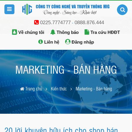
0225.7774777
0888.876.444
-
Về chúng tôi
Thông báo
Tra cứu HĐĐT
Liên hệ
Đăng nhập
MARKETING - BÁN HÀNG
Trang chủ
Kiến thức
Marketing - Bán hàng
20 lời khuyên hữu ích cho shop bán