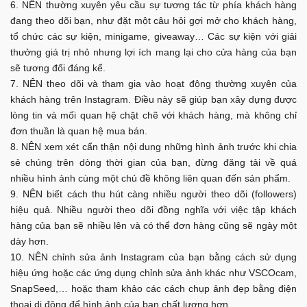
NÊN thường xuyên yêu cầu sự tương tác từ phía khách hàng
đang theo dõi bạn, như đặt một câu hỏi gợi mở cho khách hàng,
tổ chức các sự kiện, minigame, giveaway… Các sự kiện với giải
thưởng giá trị nhỏ nhưng lợi ích mang lại cho cửa hàng của bạn
sẽ tương đối đáng kể.
NÊN theo dõi và tham gia vào hoạt động thường xuyên của
khách hàng trên Instagram. Điều này sẽ giúp bạn xây dựng được
lòng tin và mối quan hệ chặt chẽ với khách hàng, mà không chỉ
đơn thuần là quan hệ mua bán.
NÊN xem xét cẩn thận nội dung những hình ảnh trước khi chia
sẻ chúng trên dòng thời gian của bạn, đừng đăng tải về quá
nhiều hình ảnh cùng một chủ đề không liên quan đến sản phẩm.
NÊN biết cách thu hút càng nhiều người theo dõi (followers)
hiệu quả. Nhiều người theo dõi đồng nghĩa với việc tập khách
hàng của bạn sẽ nhiều lên và có thể đơn hàng cũng sẽ ngày một
dày hơn.
NÊN chỉnh sửa ảnh Instagram của bạn bằng cách sử dụng
hiệu ứng hoặc các ứng dụng chỉnh sửa ảnh khác như VSCOcam,
SnapSeed,… hoặc tham khảo các cách chụp ảnh đẹp bằng điện
thoại di động để hình ảnh của bạn chất lượng hơn.