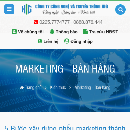
0225.7774777
0888.876.444
-
Về chúng tôi
Thông báo
Tra cứu HĐĐT
Liên hệ
Đăng nhập
MARKETING - BÁN HÀNG
Trang chủ
Kiến thức
Marketing - Bán hàng
5 Bước xây dựng phễu marketing thành