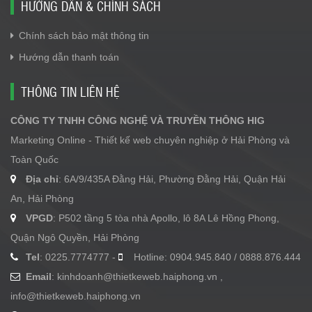
HƯỚNG DẪN & CHÍNH SÁCH
Chính sách bảo mật thông tin
Hướng dẫn thanh toán
THÔNG TIN LIÊN HỆ
CÔNG TY TNHH CÔNG NGHỆ VÀ TRUYỀN THÔNG HIG
Marketing Online - Thiết kế web chuyên nghiệp ở Hải Phòng và
Toàn Quốc
Địa chỉ
: 6A/9/435A Đằng Hải, Phường Đằng Hải, Quận Hải
An, Hải Phòng
VPGD
: P502 tầng 5 tòa nhà Apollo, lô 8A Lê Hồng Phong,
Quận Ngô Quyền, Hải Phòng
Tel
: 0225.7774777 -
Hotline: 0904.945.840 / 0888.876.444
Email
:
kinhdoanh@thietkeweb.haiphong.vn
,
info@thietkeweb.haiphong.vn