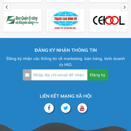
ĐĂNG KÝ NHẬN THÔNG TIN
Đăng ký nhận các thông tin về marketing, bán hàng, kinh doanh
từ HIG
LIÊN KẾT MẠNG XÃ HỘI