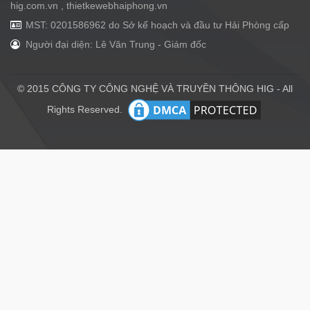
hig.com.vn , thietkewebhaiphong.vn
MST: 0201586962 do Sở kế hoạch và đầu tư Hải Phòng cấp
Người đại diện: Lê Văn Trung - Giám đốc
© 2015 CÔNG TY CÔNG NGHỆ VÀ TRUYỀN THÔNG HIG - All
Rights Reserved.