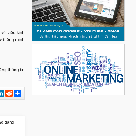
 về việc kinh
tư thông minh
ững thông tin
est
hatsApp
LinkedIn
Reddit
Chia
sẻ
ao đáng