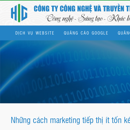
DỊCH VỤ WEBSITE
QUẢNG CÁO GOOGLE
QUẢN
Dịch vụ quản trị website & SEO tổng thể
Những cách marketing tiếp thị ít tốn 