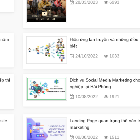
28/03/2023
6993
g năm
Hiệu ứng lan truyền và những điều
biết
24/10/2022
1033
ếp thị
Dịch vụ Social Media Marketing ch
nghiệp tại Hải Phòng
10/08/2022
1921
site
Landing Page quan trọng thế nào t
marketing
09/08/2022
1511