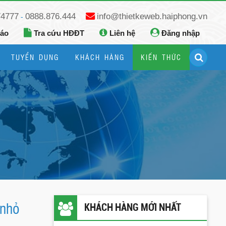
74777
0888.876.444
info@thietkeweb.haiphong.vn
-
báo
Tra cứu HĐĐT
Liên hệ
Đăng nhập
TUYỂN DỤNG
KHÁCH HÀNG
KIẾN THỨC
Hướng dẫn đăng ký Google Business
Hướng dẫn dùng fanpage facebook
 nhỏ
KHÁCH HÀNG MỚI NHẤT