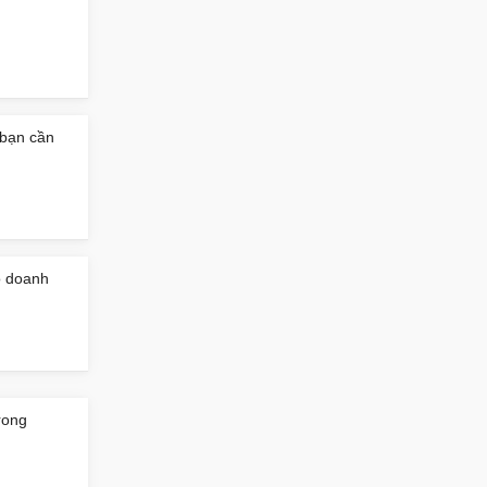
 bạn cần
o doanh
rong