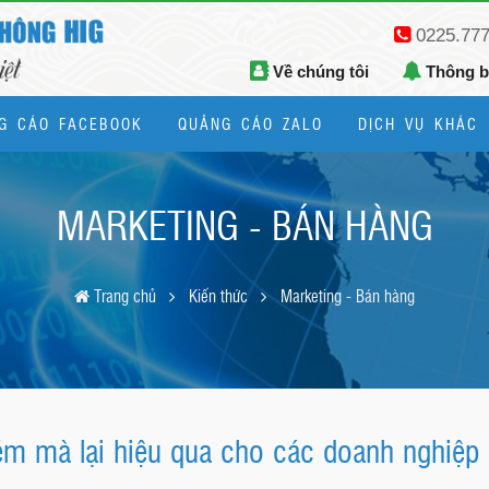
0225.77
Về chúng tôi
Thông 
G CÁO FACEBOOK
QUẢNG CÁO ZALO
DỊCH VỤ KHÁC
Thiết kế logo, bộ nhận diện thương hiệu
MARKETING - BÁN HÀNG
Trang chủ
Kiến thức
Marketing - Bán hàng
kém mà lại hiệu qua cho các doanh nghiệp