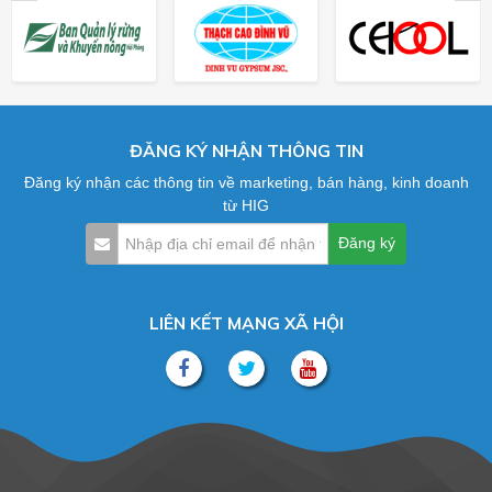
ĐĂNG KÝ NHẬN THÔNG TIN
Đăng ký nhận các thông tin về marketing, bán hàng, kinh doanh
từ HIG
LIÊN KẾT MẠNG XÃ HỘI