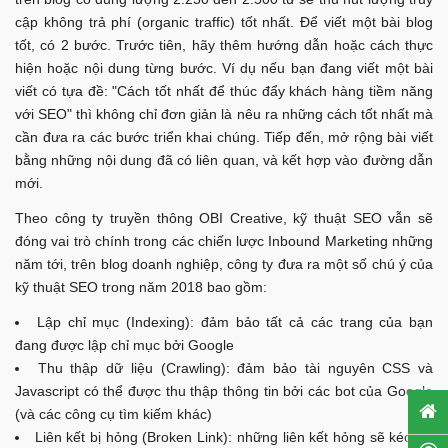
cập không trả phí (organic traffic) tốt nhất. Để viết một bài blog
tốt, có 2 bước. Trước tiên, hãy thêm hướng dẫn hoặc cách thực
hiện hoặc nội dung từng bước. Ví dụ nếu bạn đang viết một bài
viết có tựa đề: "Cách tốt nhất để thúc đẩy khách hàng tiềm năng
với SEO" thì không chỉ đơn giản là nêu ra những cách tốt nhất mà
cần đưa ra các bước triển khai chúng. Tiếp đến, mở rộng bài viết
bằng những nội dung đã có liên quan, và kết hợp vào đường dẫn
mới.
Theo công ty truyền thông OBI Creative, kỹ thuật SEO vẫn sẽ
đóng vai trò chính trong các chiến lược Inbound Marketing những
năm tới, trên blog doanh nghiệp, công ty đưa ra một số chú ý của
kỹ thuật SEO trong năm 2018 bao gồm:
Lập chỉ mục (Indexing): đảm bảo tất cả các trang của bạn
đang được lập chỉ mục bởi Google
Thu thập dữ liệu (Crawling): đảm bảo tài nguyên CSS và
Javascript có thể được thu thập thông tin bởi các bot của Google
(và các công cụ tìm kiếm khác)
Liên kết bị hỏng (Broken Link): những liên kết hỏng sẽ kéo tụt