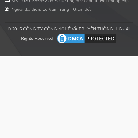
MST: 0201586962 do Sở kế hoạch và đầu tư Hải Phòng cấp
Người đại diện: Lê Văn Trung - Giám đốc
© 2015 CÔNG TY CÔNG NGHỆ VÀ TRUYỀN THÔNG HIG - All
Rights Reserved.