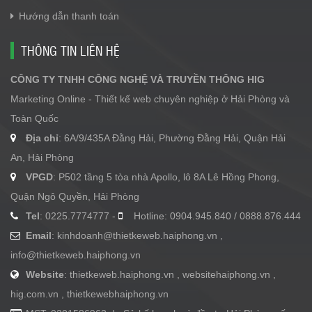
Hướng dẫn thanh toán
THÔNG TIN LIÊN HỆ
CÔNG TY TNHH CÔNG NGHỆ VÀ TRUYỀN THÔNG HIG
Marketing Online - Thiết kế web chuyên nghiệp ở Hải Phòng và
Toàn Quốc
Địa chỉ
: 6A/9/435A Đằng Hải, Phường Đằng Hải, Quận Hải
An, Hải Phòng
VPGD
: P502 tầng 5 tòa nhà Apollo, lô 8A Lê Hồng Phong,
Quận Ngô Quyền, Hải Phòng
Tel
: 0225.7774777 -
Hotline: 0904.945.840 / 0888.876.444
Email
:
kinhdoanh@thietkeweb.haiphong.vn
,
info@thietkeweb.haiphong.vn
Website
: thietkeweb.haiphong.vn , websitehaiphong.vn ,
hig.com.vn , thietkewebhaiphong.vn