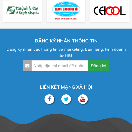
ĐĂNG KÝ NHẬN THÔNG TIN
Đăng ký nhận các thông tin về marketing, bán hàng, kinh doanh
từ HIG
LIÊN KẾT MẠNG XÃ HỘI