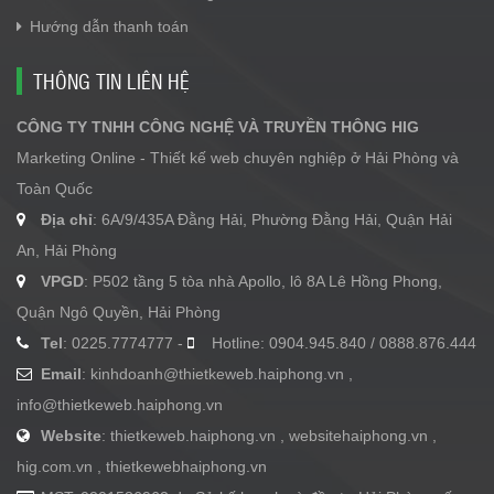
Hướng dẫn thanh toán
THÔNG TIN LIÊN HỆ
CÔNG TY TNHH CÔNG NGHỆ VÀ TRUYỀN THÔNG HIG
Marketing Online - Thiết kế web chuyên nghiệp ở Hải Phòng và
Toàn Quốc
Địa chỉ
: 6A/9/435A Đằng Hải, Phường Đằng Hải, Quận Hải
An, Hải Phòng
VPGD
: P502 tầng 5 tòa nhà Apollo, lô 8A Lê Hồng Phong,
Quận Ngô Quyền, Hải Phòng
Tel
: 0225.7774777 -
Hotline: 0904.945.840 / 0888.876.444
Email
:
kinhdoanh@thietkeweb.haiphong.vn
,
info@thietkeweb.haiphong.vn
Website
: thietkeweb.haiphong.vn , websitehaiphong.vn ,
hig.com.vn , thietkewebhaiphong.vn