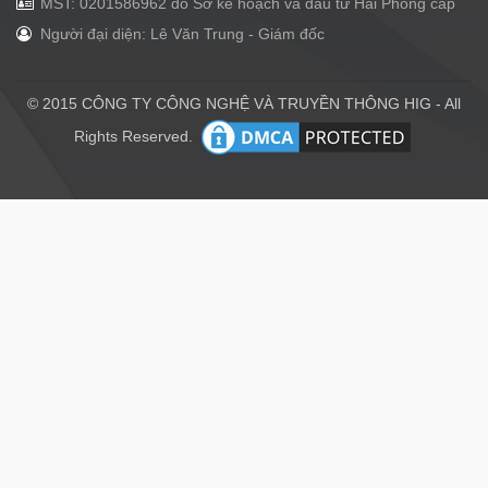
MST: 0201586962 do Sở kế hoạch và đầu tư Hải Phòng cấp
Người đại diện: Lê Văn Trung - Giám đốc
© 2015 CÔNG TY CÔNG NGHỆ VÀ TRUYỀN THÔNG HIG - All
Rights Reserved.