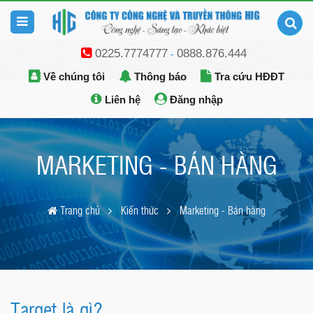
0225.7774777
0888.876.444
-
Về chúng tôi
Thông báo
Tra cứu HĐĐT
Liên hệ
Đăng nhập
MARKETING - BÁN HÀNG
Trang chủ
Kiến thức
Marketing - Bán hàng
Target là gì?