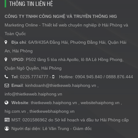
THÔNG TIN LIÊN HỆ
CÔNG TY TNHH CÔNG NGHỆ VÀ TRUYỀN THÔNG HIG
Marketing Online - Thiết kế web chuyên nghiệp ở Hải Phòng và
Toàn Quốc
Địa chỉ
: 6A/9/435A Đằng Hải, Phường Đằng Hải, Quận Hải
An, Hải Phòng
VPGD
: P502 tầng 5 tòa nhà Apollo, lô 8A Lê Hồng Phong,
Quận Ngô Quyền, Hải Phòng
Tel
: 0225.7774777 -
Hotline: 0904.945.840 / 0888.876.444
Email
:
kinhdoanh@thietkeweb.haiphong.vn
,
info@thietkeweb.haiphong.vn
Website
: thietkeweb.haiphong.vn , websitehaiphong.vn ,
hig.com.vn , thietkewebhaiphong.vn
MST: 0201586962 do Sở kế hoạch và đầu tư Hải Phòng cấp
Người đại diện: Lê Văn Trung - Giám đốc