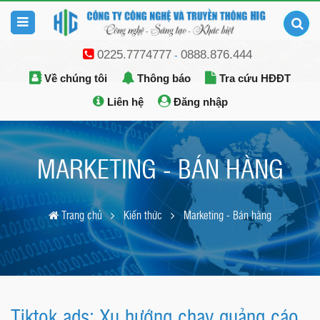
0225.7774777
0888.876.444
-
Về chúng tôi
Thông báo
Tra cứu HĐĐT
Liên hệ
Đăng nhập
MARKETING - BÁN HÀNG
Trang chủ
Kiến thức
Marketing - Bán hàng
Tiktok ads: Xu hướng chạy quảng cáo