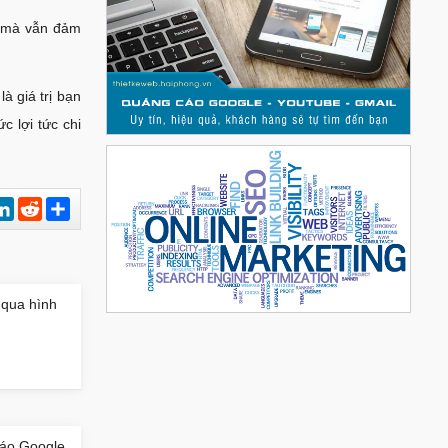
a mà vẫn đảm
là giá trị bạn
 lợi tức chi
est
hatsApp
LinkedIn
Reddit
Chia
sẻ
 qua hình
cáo Google