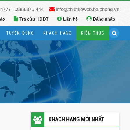
74777
0888.876.444
info@thietkeweb.haiphong.vn
-
báo
Tra cứu HĐĐT
Liên hệ
Đăng nhập
TUYỂN DỤNG
KHÁCH HÀNG
KIẾN THỨC
Hướng dẫn đăng ký Google Business
Hướng dẫn dùng fanpage facebook
KHÁCH HÀNG MỚI NHẤT