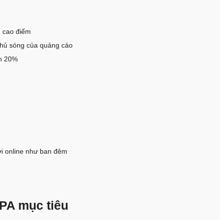
n cao điểm
phủ sóng của quảng cáo
ên 20%
ời online như ban đêm
PA mục tiêu