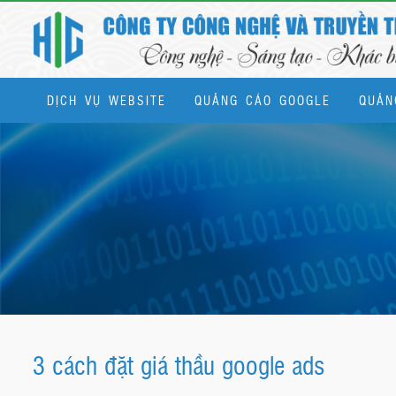
DỊCH VỤ WEBSITE
QUẢNG CÁO GOOGLE
QUẢN
Dịch vụ quản trị website & SEO tổng thể
3 cách đặt giá thầu google ads