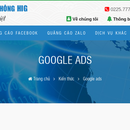
0225.77
Về chúng tôi
Thông 
G CÁO FACEBOOK
QUẢNG CÁO ZALO
DỊCH VỤ KHÁC
Thiết kế logo, bộ nhận diện thương hiệu
GOOGLE ADS
Trang chủ
Kiến thức
Google ads