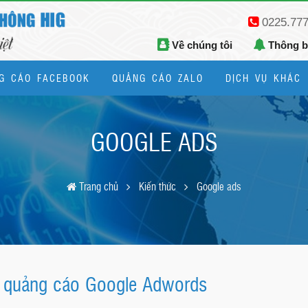
0225.77
Về chúng tôi
Thông 
G CÁO FACEBOOK
QUẢNG CÁO ZALO
DỊCH VỤ KHÁC
Thiết kế logo, bộ nhận diện thương hiệu
GOOGLE ADS
Trang chủ
Kiến thức
Google ads
g quảng cáo Google Adwords