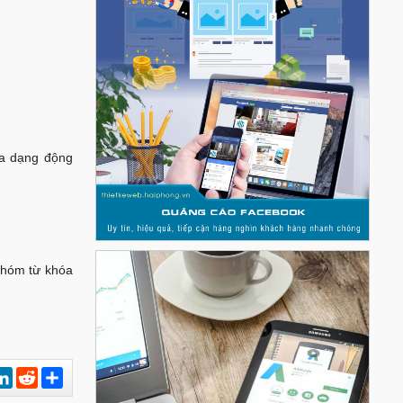
óa dạng động
 nhóm từ khóa
est
hatsApp
LinkedIn
Reddit
Chia
sẻ