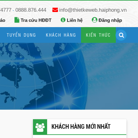
74777
0888.876.444
info@thietkeweb.haiphong.vn
-
báo
Tra cứu HĐĐT
Liên hệ
Đăng nhập
TUYỂN DỤNG
KHÁCH HÀNG
KIẾN THỨC
Hướng dẫn đăng ký Google Business
Hướng dẫn dùng fanpage facebook
KHÁCH HÀNG MỚI NHẤT