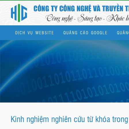
DỊCH VỤ WEBSITE
QUẢNG CÁO GOOGLE
QUẢN
Dịch vụ quản trị website & SEO tổng thể
Kinh nghiệm nghiên cứu từ khóa tron