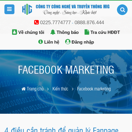
0225.7774777
0888.876.444
-
Về chúng tôi
Thông báo
Tra cứu HĐĐT
Liên hệ
Đăng nhập
FACEBOOK MARKETING
Trang chủ
Kiến thức
Facebook marketing
4 điều cần tránh để quản lý Fanpage