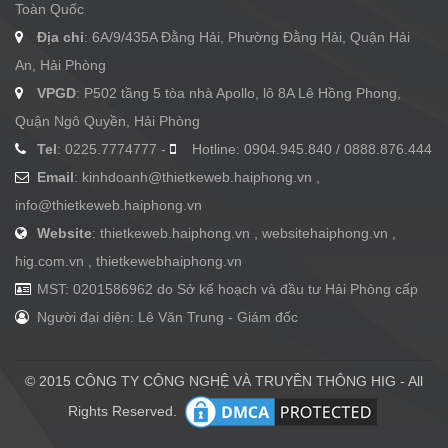
Toàn Quốc
Địa chỉ
: 6A/9/435A Đằng Hải, Phường Đằng Hải, Quận Hải
An, Hải Phòng
VPGD
: P502 tầng 5 tòa nhà Apollo, lô 8A Lê Hồng Phong,
Quận Ngô Quyền, Hải Phòng
Tel
: 0225.7774777 -
Hotline: 0904.945.840 / 0888.876.444
Email
:
kinhdoanh@thietkeweb.haiphong.vn
,
info@thietkeweb.haiphong.vn
Website
: thietkeweb.haiphong.vn , websitehaiphong.vn ,
hig.com.vn , thietkewebhaiphong.vn
MST: 0201586962 do Sở kế hoạch và đầu tư Hải Phòng cấp
Người đại diện: Lê Văn Trung - Giám đốc
© 2015 CÔNG TY CÔNG NGHỆ VÀ TRUYỀN THÔNG HIG - All
Rights Reserved.