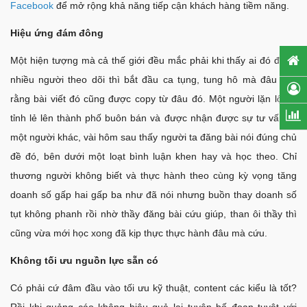
Facebook
để mở rộng khả năng tiếp cận khách hàng tiềm năng.
Hiệu ứng đám đông
Một hiện tượng mà cả thế giới đều mắc phải khi thấy ai đó được
nhiều người theo dõi thì bắt đầu ca tụng, tung hô mà đâu biết
rằng bài viết đó cũng được copy từ đâu đó. Một người lặn lội từ
tỉnh lẻ lên thành phố buôn bán và được nhận được sự tư vấn từ
một người khác, vài hôm sau thấy người ta đăng bài nói đúng chủ
đề đó, bên dưới một loạt bình luận khen hay và học theo. Chỉ
thương người không biết và thực hành theo cùng kỳ vọng tăng
doanh số gấp hai gấp ba như đã nói nhưng buồn thay doanh số
tụt không phanh rồi nhờ thầy đăng bài cứu giúp, than ôi thầy thì
cũng vừa mới học xong đã kịp thực thực hành đâu mà cứu.
Không tối ưu nguồn lực sẵn có
Có phải cứ đâm đầu vào tối ưu kỹ thuật, content các kiểu là tốt?
Rồi khi quảng cáo không hiệu quả lại tuyên bố đoạn tuyệt với