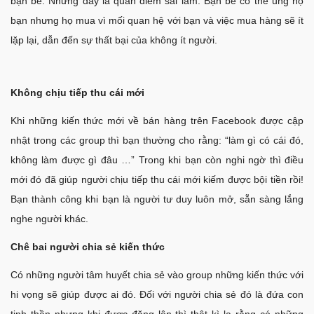
bạn bè. Nhưng đây là quan điểm sai lầm. Bạn bè có thể ủng hộ
bạn nhưng họ mua vì mối quan hệ với bạn và việc mua hàng sẽ ít
lặp lại, dẫn đến sự thất bại của không ít người.
Không chịu tiếp thu cái mới
Khi những kiến thức mới về bán hàng trên Facebook được cập
nhật trong các group thì bạn thường cho rằng: “làm gì có cái đó,
không làm được gì đâu …” Trong khi bạn còn nghi ngờ thì điều
mới đó đã giúp người chịu tiếp thu cái mới kiếm được bội tiền rồi!
Bạn thành công khi bạn là người tư duy luôn mở, sẵn sàng lắng
nghe người khác.
Chê bai người chia sẻ kiến thức
Có những người tâm huyết chia sẻ vào group những kiến thức với
hi vọng sẽ giúp được ai đó. Đối với người chia sẻ đó là đứa con
tinh thần nhưng khi được đăng lên thì thật kì lạ rằng có những