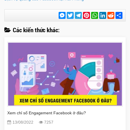
Messenger
Twitter
Telegram
Pinterest
WhatsApp
LinkedIn
Reddit
Chi
sẻ
Các kiến thức khác:
Xem chỉ số Engagement Facebook ở đâu?
13/08/2022
7257