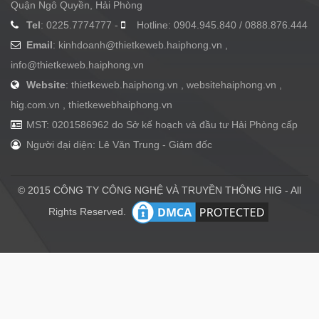
Quận Ngô Quyền, Hải Phòng
Tel
: 0225.7774777 -
Hotline: 0904.945.840 / 0888.876.444
Email
:
kinhdoanh@thietkeweb.haiphong.vn
,
info@thietkeweb.haiphong.vn
Website
: thietkeweb.haiphong.vn , websitehaiphong.vn ,
hig.com.vn , thietkewebhaiphong.vn
MST: 0201586962 do Sở kế hoạch và đầu tư Hải Phòng cấp
Người đại diện: Lê Văn Trung - Giám đốc
© 2015 CÔNG TY CÔNG NGHỆ VÀ TRUYỀN THÔNG HIG - All
Rights Reserved.