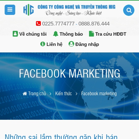
0225.7774777
0888.876.444
-
Về chúng tôi
Thông báo
Tra cứu HĐĐT
Liên hệ
Đăng nhập
FACEBOOK MARKETING
Trang chủ
Kiến thức
Facebook marketing
Những sai lầm thường gặp khi bán