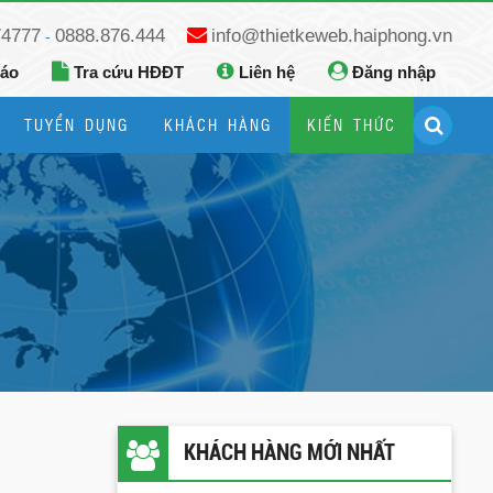
74777
0888.876.444
info@thietkeweb.haiphong.vn
-
báo
Tra cứu HĐĐT
Liên hệ
Đăng nhập
TUYỂN DỤNG
KHÁCH HÀNG
KIẾN THỨC
Hướng dẫn đăng ký Google Business
Hướng dẫn dùng fanpage facebook
KHÁCH HÀNG MỚI NHẤT