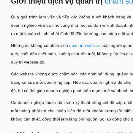
Giới thiệu dịch vụ quản trị
chăm só
Qua quá trình làm việc và tiếp xúc không ít với khách hàng v
doanh nghiệp vừa và nhỏ cũng như một số đơn vị kinh doanh nhỏ 
ra một khoản chi phí nhất định để đầu tư riêng cho mình một w
Nhưng do không có nhân viên
quản trị website
hoặc người quản 
quả, chết dần chết mòn, không chút tên tuổi, không giúp ích g
duy trì website đó.
Các website không được chăm sóc, cập nhật nội dung, quảng bá
đáng có của mỗi doanh nghiệp. Nếu các doanh nghiệp đó chịu kh
đó, thì có thể giúp doanh nghiệp phát triển mạnh mẽ và nhanh h
Có doanh nghiệp thuê nhân viên kỹ thuật riêng chỉ để cập nhậ
mỗi tháng phải trả cho nhân viên đó một khoản lương tối thiểu
không cần thiết, đồng thời làm lãng phí nguồn lực lao động cho 