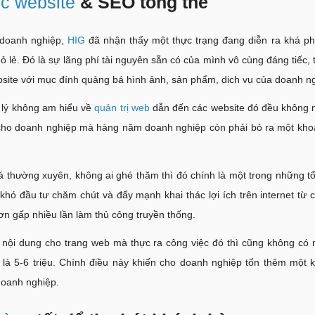
c website
& SEO tổng thể
à doanh nghiệp,
HIG
đã nhận thấy một thực trạng đang diễn ra khá ph
lẻ. Đó là sự lãng phí tài nguyên sẵn có của mình vô cùng đáng tiếc, 
ebsite với mục đính quảng bá hình ảnh, sản phẩm, dịch vụ của doanh n
lý không am hiểu về
quản trị web
dẫn đến các website đó đều không m
ì cho doanh nghiệp mà hàng năm doanh nghiệp còn phải bỏ ra một kho
 thường xuyên, không ai ghé thăm thì đó chính là một trong những tổ
ó đầu tư chăm chút và đẩy mạnh khai thác lợi ích trên internet từ 
ơn gấp nhiều lần làm thủ công truyền thống.
t nội dung cho trang web mà thực ra công việc đó thì cũng không có 
 là 5-6 triệu. Chính điều này khiến cho doanh nghiệp tốn thêm một 
doanh nghiệp.