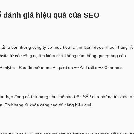
để đánh giá hiệu quả của SEO
hất là với những công ty có mục tiêu là tìm kiếm được khách hàng t
ebsite từ các công cụ tìm kiếm chứ không cần thông qua quảng cáo.
Analytics. Sau đó mở menu Acquisition => All Traffic => Channels.
của bạn đang có thứ hạng như thế nào trên SÉP cho những từ khóa nh
n. Thứ hạng từ khóa càng cao thì càng hiệu quả.
ng từ kênh SEO cao hơn thì cần đo lường tỷ lệ chuyển đổi từ lưu lư