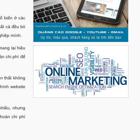
ổ biến ở các
tất cả đều bỏ
ghiệp mình.
ang lại hiệu
ản chi phí để
n thất không
chính website
nhiều, nhưng
khoản chi phí