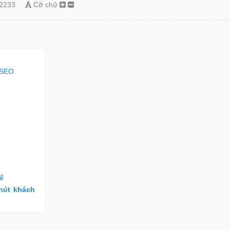
2233
Cỡ chữ
a SEO
hể
 hút khách