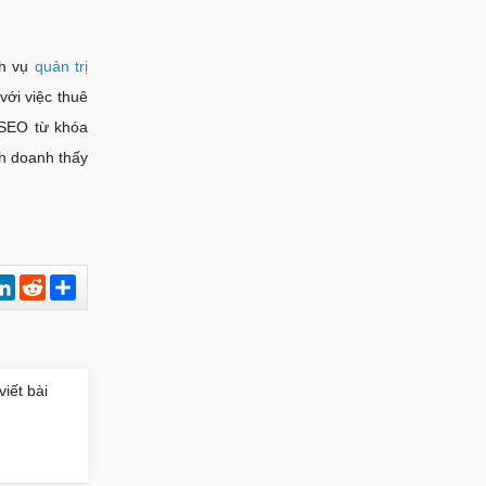
ch vụ
quản trị
với việc thuê
 SEO từ khóa
nh doanh thấy
est
hatsApp
LinkedIn
Reddit
Chia
sẻ
viết bài