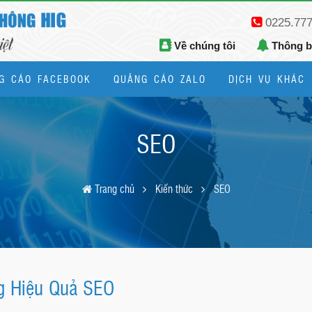
0225.77
Về chúng tôi
Thông 
G CÁO FACEBOOK
QUẢNG CÁO ZALO
DỊCH VỤ KHÁC
Thiết kế logo, bộ nhận diện thương hiệu
SEO
Trang chủ
Kiến thức
SEO
g Hiệu Quả SEO