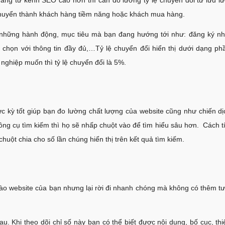
 chuyển thành khách hàng tiềm năng hoặc khách mua hàng.
h những hành động, mục tiêu mà bạn đang hướng tới như: đăng ký nhậ
chọn với thông tin đầy đủ,…Tỷ lệ chuyển đổi hiển thị dưới dạng ph
nghiệp muốn thì tỷ lệ chuyển đổi là 5%.
cực kỳ tốt giúp bạn đo lường chất lượng của website cũng như chiến 
ông cụ tìm kiếm thì họ sẽ nhấp chuột vào để tìm hiểu sâu hơn. Cách t
huột chia cho số lần chúng hiển thị trên kết quả tìm kiếm.
vào website của bạn nhưng lại rời đi nhanh chóng mà không có thêm t
. Khi theo dõi chỉ số này bạn có thể biết được nội dung, bố cục, thi