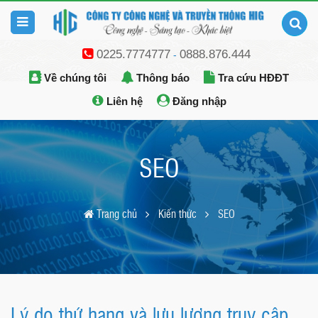
0225.7774777
0888.876.444
-
Về chúng tôi
Thông báo
Tra cứu HĐĐT
Liên hệ
Đăng nhập
SEO
Trang chủ
Kiến thức
SEO
Lý do thứ hạng và lưu lượng truy cập