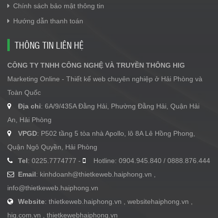
Chính sách bảo mật thông tin
Hướng dẫn thanh toán
THÔNG TIN LIÊN HỆ
CÔNG TY TNHH CÔNG NGHỆ VÀ TRUYỀN THÔNG HIG
Marketing Online - Thiết kế web chuyên nghiệp ở Hải Phòng và
Toàn Quốc
Địa chỉ
: 6A/9/435A Đằng Hải, Phường Đằng Hải, Quận Hải
An, Hải Phòng
VPGD
: P502 tầng 5 tòa nhà Apollo, lô 8A Lê Hồng Phong,
Quận Ngô Quyền, Hải Phòng
Tel
: 0225.7774777 -
Hotline: 0904.945.840 / 0888.876.444
Email
:
kinhdoanh@thietkeweb.haiphong.vn
,
info@thietkeweb.haiphong.vn
Website
: thietkeweb.haiphong.vn , websitehaiphong.vn ,
hig.com.vn , thietkewebhaiphong.vn