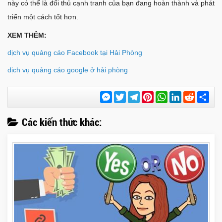
này có thể là đối thủ cạnh tranh của bạn đang hoàn thành và phát
triển một cách tốt hơn.
XEM THÊM:
dịch vụ quảng cáo Facebook tại Hải Phòng
dịch vụ quảng cáo google ở hải phòng
Messenger
Twitter
Telegram
Pinterest
WhatsApp
LinkedIn
Reddit
Chi
sẻ
Các kiến thức khác: