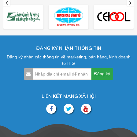
ĐĂNG KÝ NHẬN THÔNG TIN
Đăng ký nhận các thông tin về marketing, bán hàng, kinh doanh
từ HIG
LIÊN KẾT MẠNG XÃ HỘI