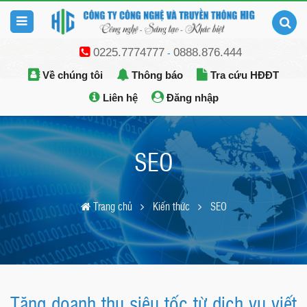
0225.7774777
0888.876.444
-
Về chúng tôi
Thông báo
Tra cứu HĐĐT
Liên hệ
Đăng nhập
SEO
Trang chủ
Kiến thức
SEO
Tăng doanh thu siêu tốc từ dịch vụ viết