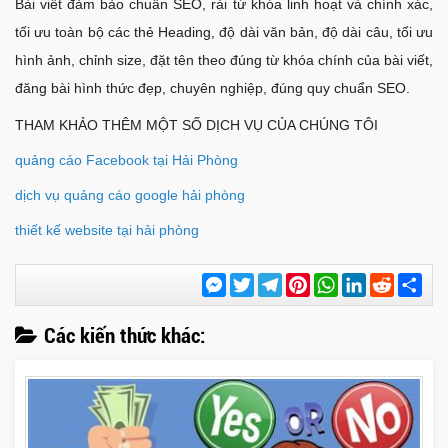
Bài viết đảm bảo chuẩn SEO, rải từ khóa linh hoạt và chính xác,
tối ưu toàn bộ các thẻ Heading, độ dài văn bản, độ dài câu, tối ưu
hình ảnh, chỉnh size, đặt tên theo đúng từ khóa chính của bài viết,
đăng bài hình thức đẹp, chuyên nghiệp, đúng quy chuẩn SEO.
THAM KHẢO THÊM MỘT SỐ DỊCH VỤ CỦA CHÚNG TÔI
quảng cáo Facebook tại Hải Phòng
dịch vụ quảng cáo google hải phòng
thiết kế website tại hải phòng
Messenger
Twitter
Telegram
Pinterest
WhatsApp
LinkedIn
Reddit
Chi
sẻ
Các kiến thức khác: