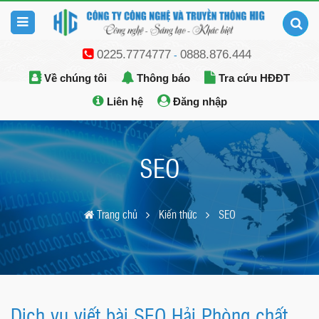
0225.7774777
0888.876.444
-
Về chúng tôi
Thông báo
Tra cứu HĐĐT
Liên hệ
Đăng nhập
SEO
Trang chủ
Kiến thức
SEO
Dịch vụ viết bài SEO Hải Phòng chất