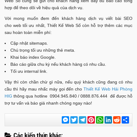
Web Số cũng sẽ gửi cho khách hàng xem đầy đủ báo cáo tổng
hợp để theo dõi về hiệu quả của dịch vụ.
Với mong muốn đem đến khách hàng dịch vụ viết bài SEO
cho web tối ưu nhất, Thiết Kế Web Số còn hỗ trợ thêm các mục
sau hoàn toàn miễn phí:
Cập nhật sitemaps.
Chú trọng tối ưu những thẻ meta.
Khai báo index Google.
Báo cáo giữa chu kỳ nếu khách hàng có nhu cầu.
Tối ưu internal link.
Vậy thì còn chần chừ gì nữa, nếu quý khách cũng đang có nhu
cầu thì hãy mau nhấc máy gọi đến cho
Thiết Kế Web Hải Phòng
HIG
thông qua hotline 0904.945.840 / 0888.876.444 để được hỗ
trợ tư vấn và báo giá nhanh chóng ngay nào!
Messenger
Twitter
Telegram
Pinterest
WhatsApp
LinkedIn
Reddit
Chi
sẻ
Các kiến thức khác: