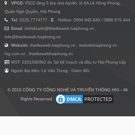
VPGD
: P502 tầng 5 tòa nhà Apollo, lô 8A Lê Hồng Phong,
Quận Ngô Quyền, Hải Phòng
Tel
: 0225.7774777 -
Hotline: 0904.945.840 / 0888.876.444
Email
:
kinhdoanh@thietkeweb.haiphong.vn
,
info@thietkeweb.haiphong.vn
Website
: thietkeweb.haiphong.vn , websitehaiphong.vn ,
hig.com.vn , thietkewebhaiphong.vn
MST: 0201586962 do Sở kế hoạch và đầu tư Hải Phòng cấp
Người đại diện: Lê Văn Trung - Giám đốc
© 2015 CÔNG TY CÔNG NGHỆ VÀ TRUYỀN THÔNG HIG - All
Rights Reserved.