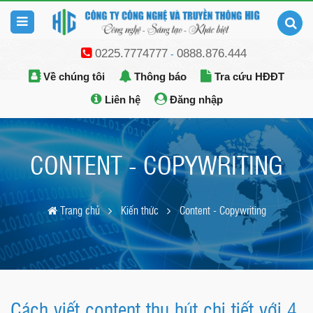
0225.7774777
0888.876.444
-
Về chúng tôi
Thông báo
Tra cứu HĐĐT
Liên hệ
Đăng nhập
CONTENT - COPYWRITING
Trang chủ
Kiến thức
Content - Copywriting
Cách viết content thu hút chi tiết với 4