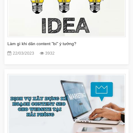
Làm gì khi dân content "bí" ý tưởng?
22/03/2023
3932