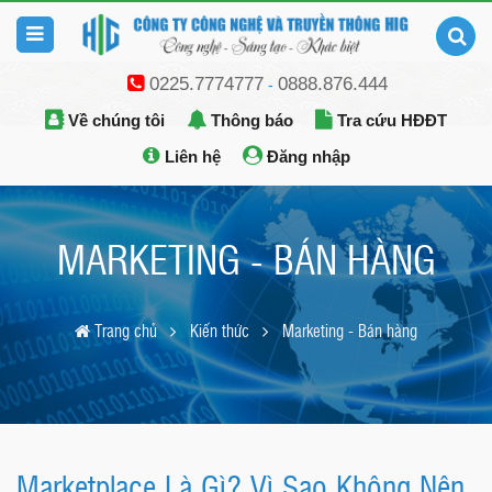
0225.7774777
0888.876.444
-
Về chúng tôi
Thông báo
Tra cứu HĐĐT
Liên hệ
Đăng nhập
MARKETING - BÁN HÀNG
Trang chủ
Kiến thức
Marketing - Bán hàng
Marketplace Là Gì? Vì Sao Không Nên