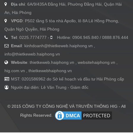
Địa chỉ
: 6A/9/435A Đằng Hải, Phường Đằng Hải, Quận Hải
An, Hải Phòng
VPGD
: P502 tầng 5 tòa nhà Apollo, lô 8A Lê Hồng Phong,
Quận Ngô Quyền, Hải Phòng
Tel
: 0225.7774777 -
Hotline: 0904.945.840 / 0888.876.444
Email
:
kinhdoanh@thietkeweb.haiphong.vn
,
info@thietkeweb.haiphong.vn
Website
: thietkeweb.haiphong.vn , websitehaiphong.vn ,
hig.com.vn , thietkewebhaiphong.vn
MST: 0201586962 do Sở kế hoạch và đầu tư Hải Phòng cấp
Người đại diện: Lê Văn Trung - Giám đốc
© 2015 CÔNG TY CÔNG NGHỆ VÀ TRUYỀN THÔNG HIG - All
Rights Reserved.