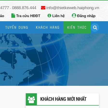
74777
0888.876.444
info@thietkeweb.haiphong.vn
-
báo
Tra cứu HĐĐT
Liên hệ
Đăng nhập
TUYỂN DỤNG
KHÁCH HÀNG
KIẾN THỨC
Hướng dẫn đăng ký Google Business
Hướng dẫn dùng fanpage facebook
KHÁCH HÀNG MỚI NHẤT