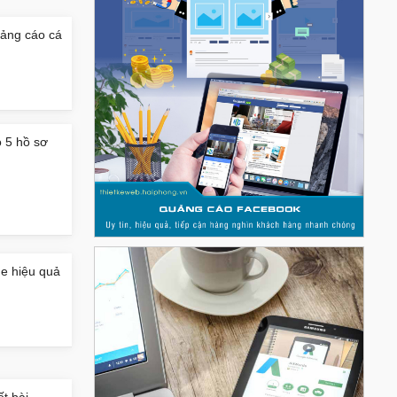
uảng cáo cá
 5 hồ sơ
ge hiệu quả
ết bài