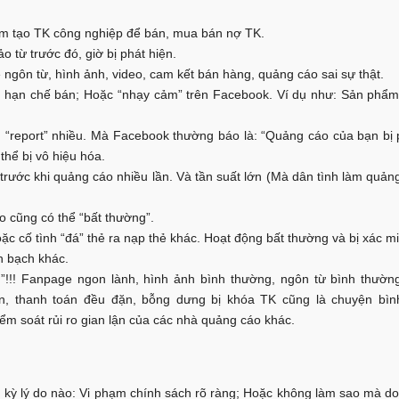
ệm tạo TK công nghiệp để bán, mua bán nợ TK.
 từ trước đó, giờ bị phát hiện.
ngôn từ, hình ảnh, video, cam kết bán hàng, quảng cáo sai sự thật.
hạn chế bán; Hoặc “nhạy cảm” trên Facebook. Ví dụ như: Sản phẩm 
ủ “report” nhiều. Mà Facebook thường báo là: “Quảng cáo của bạn bị 
hể bị vô hiệu hóa.
trước khi quảng cáo nhiều lần. Và tần suất lớn (Mà dân tình làm quả
o cũng có thể “bất thường”.
c cố tình “đá” thẻ ra nạp thẻ khác. Hoạt động bất thường và bị xác mi
h bạch khác.
!!! Fanpage ngon lành, hình ảnh bình thường, ngôn từ bình thường
n, thanh toán đều đặn, bỗng dưng bị khóa TK cũng là chuyện bìn
m soát rủi ro gian lận của các nhà quảng cáo khác.
kỳ lý do nào: Vi phạm chính sách rõ ràng; Hoặc không làm sao mà do 