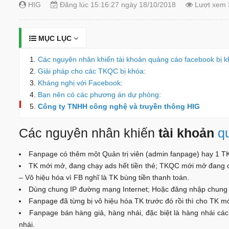
HIG
Đăng lúc 15:16:27 ngày 18/10/2018
Lượt xem 
MỤC LỤC
Các nguyên nhân khiến tài khoản quảng cáo facebook bị 
Giải pháp cho các TKQC bị khóa:
Kháng nghị với Facebook:
Bạn nên có các phương án dự phòng:
Công ty TNHH công nghệ và truyền thông HIG
Các nguyên nhân khiến
tài khoản
q
Fanpage có thêm một Quản trị viên (admin fanpage) hay 1 TK
TK mới mở, đang chạy ads hết tiền thẻ; TKQC mới mở đang ch
– Vô hiệu hóa vì FB nghĩ là TK bùng tiền thanh toán.
Dùng chung IP đường mạng Internet; Hoặc đăng nhập chung m
Fanpage đã từng bị vô hiệu hóa TK trước đó rồi thì cho TK mớ
Fanpage bán hàng giả, hàng nhái, đặc biệt là hàng nhái các
nhái.