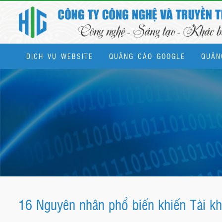
DỊCH VỤ WEBSITE
QUẢNG CÁO GOOGLE
QUẢN
Dịch vụ quản trị website & SEO tổng thể
16 Nguyên nhân phổ biến khiến Tài k