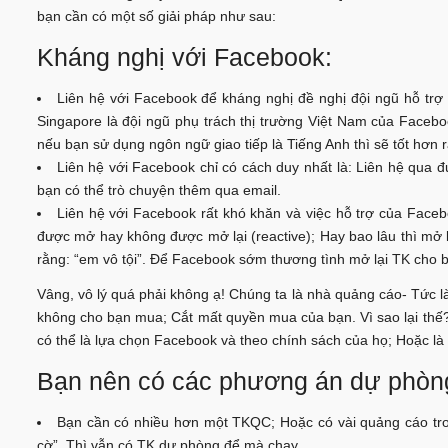
bạn cần có một số giải pháp như sau:
Kháng nghị với Facebook:
Liên hệ với Facebook để kháng nghị đề nghị đội ngũ hỗ trợ
Singapore là đội ngũ phụ trách thị trường Việt Nam của Facebo
nếu bạn sử dụng ngôn ngữ giao tiếp là Tiếng Anh thì sẽ tốt hơn 
Liên hệ với Facebook chỉ có cách duy nhất là: Liên hệ qua 
bạn có thể trò chuyện thêm qua email.
Liên hệ với Facebook rất khó khăn và việc hỗ trợ của Face
được mở hay không được mở lại (reactive); Hay bao lâu thì mở l
rằng: “em vô tội”. Để Facebook sớm thương tình mở lại TK cho 
Vâng, vô lý quá phải không ạ! Chúng ta là nhà quảng cáo- Tức 
không cho bạn mua; Cắt mất quyền mua của bạn. Vì sao lại thế? 
có thể là lựa chọn Facebook và theo chính sách của họ; Hoặc là 
Bạn nên có các phương án dự phòn
Bạn cần có nhiều hơn một TKQC; Hoặc có vài quảng cáo tro
cờ”. Thì vẫn có TK dự phòng để mà chạy.