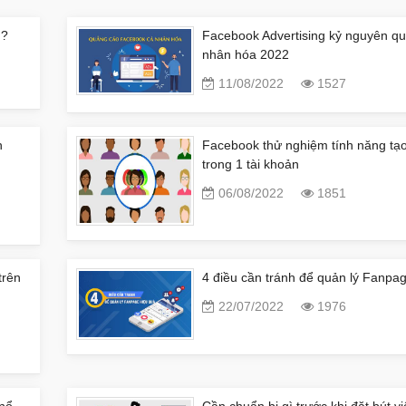
u?
Facebook Advertising kỷ nguyên q
nhân hóa 2022
11/08/2022
1527
n
Facebook thử nghiệm tính năng tạo
trong 1 tài khoản
06/08/2022
1851
trên
4 điều cần tránh để quản lý Fanpa
22/07/2022
1976
 nổ
Cần chuẩn bị gì trước khi đặt bút vi