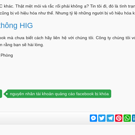
 khác. Thật mệt mỏi và rắc rối phải không ạ? Tin tôi đi, đó là tình tr
 cũng bị vô hiệu hóa như thế. Nhưng tỷ lệ những người bị vô hiệu hóa 
 thông HIG
k mà chưa biết cách hãy liên hệ với chúng tôi. Công ty chúng tôi v
 rằng bạn sẽ hài lòng.
i Phòng
nguyên nhân tài khoản quảng cáo facebook bị khóa
Messenger
Twitter
Telegram
Pinter
W