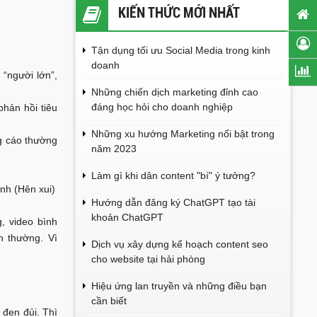
KIẾN THỨC MỚI NHẤT
Tận dụng tối ưu Social Media trong kinh
doanh
“người lớn”,
Những chiến dịch marketing đỉnh cao
đáng học hỏi cho doanh nghiệp
phản hồi tiêu
Những xu hướng Marketing nổi bật trong
ng cáo thường
năm 2023
Làm gì khi dân content "bí" ý tưởng?
nh (Hên xui)
Hướng dẫn đăng ký ChatGPT tạo tài
khoản ChatGPT
, video bình
h thường. Vì
Dịch vụ xây dựng kế hoạch content seo
cho website tại hải phòng
Hiệu ứng lan truyền và những điều bạn
cần biết
đen đủi. Thì