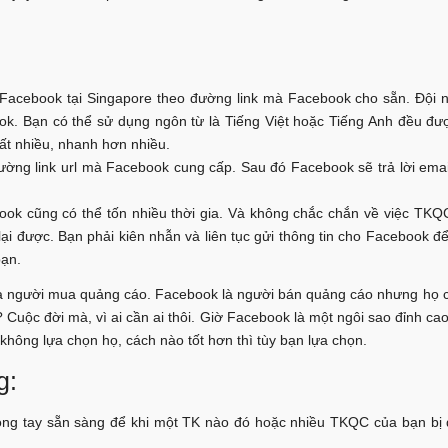
 Facebook tại Singapore theo đường link mà Facebook cho sẵn. Đội ng
ok. Bạn có thể sử dụng ngôn từ là Tiếng Việt hoặc Tiếng Anh đều đư
rất nhiều, nhanh hơn nhiều.
đường link url mà Facebook cung cấp. Sau đó Facebook sẽ trả lời ema
book cũng có thể tốn nhiều thời gia. Và không chắc chắn về việc TKQ
ại được. Bạn phải kiên nhẫn và liên tục gửi thông tin cho Facebook 
bạn.
là người mua quảng cáo. Facebook là người bán quảng cáo nhưng họ c
Cuộc đời mà, vì ai cần ai thôi. Giờ Facebook là một ngôi sao đỉnh ca
không lựa chọn họ, cách nào tốt hơn thì tùy bạn lựa chọn.
g:
ng tay sẵn sàng để khi một TK nào đó hoặc nhiều TKQC của bạn bị 