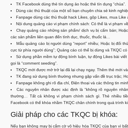
TK Facebook dùng thẻ tín dụng ảo hoặc thẻ tín dụng “chùa”.
Dùng các thủ thuật của một số bạn chuyên chia sẻ kinh nghi
Fanpage dùng các thủ thuật hack Likes, gộp Likes, mua Like ảo
Nội dung quảng cáo vi phạm chính sách: Có thể là vi phạm về 
Chạy quảng cáo những sản phẩm/ dịch vụ bị cấm bán; Hoặc 
các sản phẩm liên quan đến tình dục, thuốc, thuốc lá…
Mẫu quảng cáo bị người dùng “report” nhiều; Hoặc bị đối th
cực từ phía người dùng”; Quảng cáo có thể bị dừng và TKQC có t
Sử dụng phần mềm tự động bình luận, tự động Likes bài viết 
gọi là “comment seeding”.
TKQC mới được mở trở lại đã lại chạy ngay. Thêm thẻ mới và
TK đang sử dụng bình thường nhưng gặp vấn đề trục trặc; Hoặ
Fanpage không ghi rõ địa chỉ, Điện thoại và các thông tin min
Các nguyên nhân được xác định là “không rõ nguyên nhân”
thường… Tất cả không vi phạm chính sách gì. Thẻ nhiều tiề
Facebook có thể khóa nhầm TKQC chân chính trong quá trình kiể
Giải pháp cho các TKQC bị khóa:
Nếu bạn không may bị cắm cờ vô hiệu hóa TKQC của bạn vì bất 