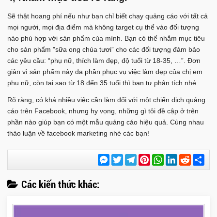
Sẽ thật hoang phí nếu như bạn chỉ biết chạy quảng cáo với tất cả
mọi người, mọi địa điểm mà không target cụ thể vào đối tượng
nào phù hợp với sản phẩm của mình. Bạn có thể nhắm mục tiêu
cho sản phẩm "sữa ong chúa tươi” cho các đối tượng đảm bảo
các yêu cầu: “phụ nữ, thích làm đẹp, độ tuổi từ 18-35, …”. Đơn
giản vì sản phẩm này đa phần phục vụ việc làm đẹp của chị em
phụ nữ, còn tại sao từ 18 đến 35 tuổi thì bạn tự phân tích nhé.
Rõ ràng, có khá nhiều việc cần làm đối với một chiến dịch quảng
cáo trên Facebook, nhưng hy vọng, những gì tôi đề cập ở trên
phần nào giúp bạn có một mẫu quảng cáo hiệu quả. Cùng nhau
thảo luận về facebook marketing nhé các bạn!
Messenger
Twitter
Telegram
Pinterest
WhatsApp
LinkedIn
Reddit
Chi
sẻ
Các kiến thức khác: