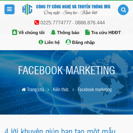
0225.7774777
0888.876.444
-
Về chúng tôi
Thông báo
Tra cứu HĐĐT
Liên hệ
Đăng nhập
FACEBOOK MARKETING
Trang chủ
Kiến thức
Facebook marketing
4 lời khuyên giúp bạn tạo một mẫu