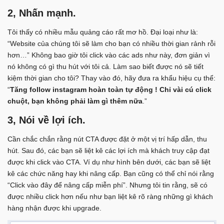
2, Nhấn mạnh.
Tôi thấy có nhiều mẫu quảng cáo rất mơ hồ. Đại loại như là:
“Website của chúng tôi sẽ làm cho bạn có nhiều thời gian rảnh rỗi
hơn…” Không bao giờ tôi click vào các ads như này, đơn giản vì
nó không có gì thu hút với tôi cả. Làm sao biết được nó sẽ tiết
kiệm thời gian cho tôi? Thay vào đó, hãy đưa ra khẩu hiệu cụ thể:
“
Tăng follow instagram hoàn toàn tự động ! Chỉ vài cú click
chuột, bạn không phải làm gì thêm nữa
.”
3, Nói về lợi ích.
Cần chắc chắn rằng nút CTA được đặt ở một vị trí hấp dẫn, thu
hút. Sau đó, các bạn sẽ liệt kê các lợi ích mà khách truy cập đạt
được khi click vào CTA. Ví dụ như hình bên dưới, các bạn sẽ liệt
kê các chức năng hay khi nâng cấp. Bạn cũng có thể chỉ nói rằng
“Click vào đây để nâng cấp miễn phí”. Nhưng tôi tin rằng, sẽ có
được nhiều click hơn nếu như bạn liệt kê rõ ràng những gì khách
hàng nhận được khi upgrade.