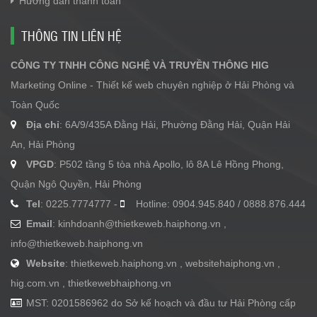
Hướng dẫn thanh toán
THÔNG TIN LIÊN HỆ
CÔNG TY TNHH CÔNG NGHỆ VÀ TRUYỀN THÔNG HIG
Marketing Online - Thiết kế web chuyên nghiệp ở Hải Phòng và
Toàn Quốc
Địa chỉ
: 6A/9/435A Đằng Hải, Phường Đằng Hải, Quận Hải
An, Hải Phòng
VPGD
: P502 tầng 5 tòa nhà Apollo, lô 8A Lê Hồng Phong,
Quận Ngô Quyền, Hải Phòng
Tel
: 0225.7774777 -
Hotline: 0904.945.840 / 0888.876.444
Email
:
kinhdoanh@thietkeweb.haiphong.vn
,
info@thietkeweb.haiphong.vn
Website
: thietkeweb.haiphong.vn , websitehaiphong.vn ,
hig.com.vn , thietkewebhaiphong.vn
MST: 0201586962 do Sở kế hoạch và đầu tư Hải Phòng cấp