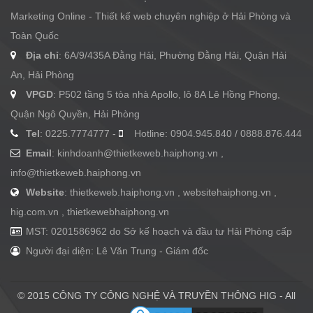
Marketing Online - Thiết kế web chuyên nghiệp ở Hải Phòng và
Toàn Quốc
Địa chỉ
: 6A/9/435A Đằng Hải, Phường Đằng Hải, Quận Hải
An, Hải Phòng
VPGD
: P502 tầng 5 tòa nhà Apollo, lô 8A Lê Hồng Phong,
Quận Ngô Quyền, Hải Phòng
Tel
: 0225.7774777 -
Hotline: 0904.945.840 / 0888.876.444
Email
:
kinhdoanh@thietkeweb.haiphong.vn
,
info@thietkeweb.haiphong.vn
Website
: thietkeweb.haiphong.vn , websitehaiphong.vn ,
hig.com.vn , thietkewebhaiphong.vn
MST: 0201586962 do Sở kế hoạch và đầu tư Hải Phòng cấp
Người đại diện: Lê Văn Trung - Giám đốc
© 2015 CÔNG TY CÔNG NGHỆ VÀ TRUYỀN THÔNG HIG - All