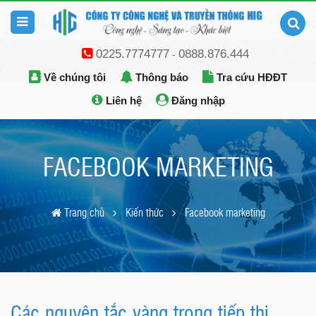
0225.7774777
0888.876.444
-
Về chúng tôi
Thông báo
Tra cứu HĐĐT
Liên hệ
Đăng nhập
FACEBOOK MARKETING
Trang chủ
Kiến thức
Facebook marketing
Các nguyên tắc vàng trong tiếp thị