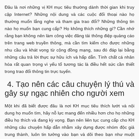
Đâu là nơi những vị KH mục tiêu thường dành thời gian khi truy
cập Internet? Những nội dung và các cuộc đối thoại nào họ
thường muốn lắng nghe và tham gia trao đổi? Những thông tin
nào họ muốn bạn cung cấp? Họ không thích những gì? Cần nhớ
rằng bạn không nên làm công việc đăng tải thông điệp quảng cáo
trên trang web truyền thông, mà cần tìm kiếm cho được những
nhu cầu và khát vọng từ cộng đồng mạng, sau đó đáp lại bằng
những câu trả lời thực sự hữu ích và hấp dẫn. Tính chất cá nhân
hóa rất quan trọng vì yếu tố tương tác là điều hết sức cần thiết
trong trao đổi thông tin trực tuyến.
4. Tạo nên các câu chuyện lý thú và
gây sự ngạc nhiên cho người xem
Một khi đã biết được đâu là nơi KH mục tiêu thích lướt và nội
dung họ muốn tìm, hãy nỗ lực mang đến nhiều hơn cho họ những
điều họ thích và đang kỳ vọng. Bạn nên liên tục cung cấp cho KH
những câu chuyện hấp dẫn nhằm xây dựng được nhóm độc giả
trung thành, luôn tin tưởng vào bạn và dõi theo bạn như muột