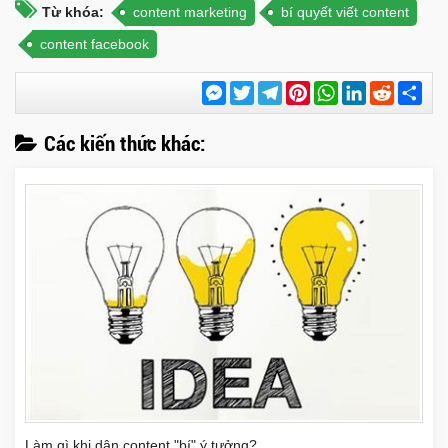
Từ khóa:
content marketing
bí quyết viết content
content facebook
Messenger
Twitter
Telegram
Pinterest
WhatsApp
LinkedIn
Reddit
Chi
sẻ
Các kiến thức khác:
Làm gì khi dân content "bí" ý tưởng?