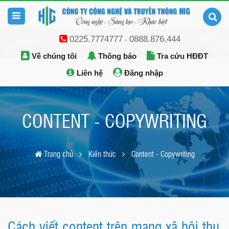
0225.7774777
0888.876.444
-
Về chúng tôi
Thông báo
Tra cứu HĐĐT
Liên hệ
Đăng nhập
CONTENT - COPYWRITING
Trang chủ
Kiến thức
Content - Copywriting
Cách viết content trên mạng xã hội thu