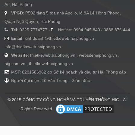
An, Hải Phòng
VPGD
: P502 tầng 5 tòa nhà Apollo, lô 8A Lê Hồng Phong,
Quận Ngô Quyền, Hải Phòng
Tel
: 0225.7774777 -
Hotline: 0904.945.840 / 0888.876.444
Email
:
kinhdoanh@thietkeweb.haiphong.vn
,
info@thietkeweb.haiphong.vn
Website
: thietkeweb.haiphong.vn , websitehaiphong.vn ,
hig.com.vn , thietkewebhaiphong.vn
MST: 0201586962 do Sở kế hoạch và đầu tư Hải Phòng cấp
Người đại diện: Lê Văn Trung - Giám đốc
© 2015 CÔNG TY CÔNG NGHỆ VÀ TRUYỀN THÔNG HIG - All
Rights Reserved.