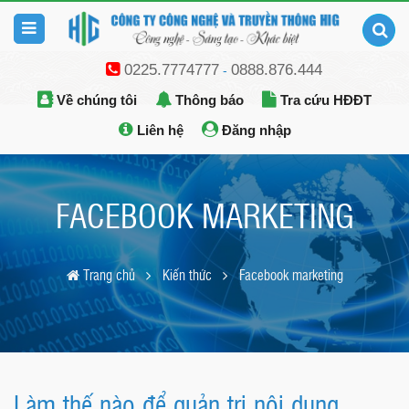
0225.7774777
0888.876.444
-
Về chúng tôi
Thông báo
Tra cứu HĐĐT
Liên hệ
Đăng nhập
FACEBOOK MARKETING
Trang chủ
Kiến thức
Facebook marketing
Làm thế nào để quản trị nội dung