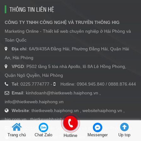
THÔNG TIN LIÊN HỆ
CÔNG TY TNHH CÔNG NGHỆ VÀ TRUYỀN THÔNG HIG
Marketing Online - Thiết kế web chuyên nghiệp ở Hải Phòng và
Toàn Quốc
Địa chỉ
: 6A/9/435A Đằng Hải, Phường Đằng Hải, Quận Hải
An, Hải Phòng
VPGD
: P502 tầng 5 tòa nhà Apollo, lô 8A Lê Hồng Phong,
Quận Ngô Quyền, Hải Phòng
Tel
: 0225.7774777 -
Hotline: 0904.945.840 / 0888.876.444
Email
:
kinhdoanh@thietkeweb.haiphong.vn
,
info@thietkeweb.haiphong.vn
Website
: thietkeweb.haiphong.vn , websitehaiphong.vn ,
hig.com.vn , thietkewebhaiphong.vn
MST: 0201586962 do Sở kế hoạch và đầu tư Hải Phòng cấp
Trang chủ
Chat Zalo
Hotline
Messenger
Up top
Người đại diện: Lê Văn Trung - Giám đốc