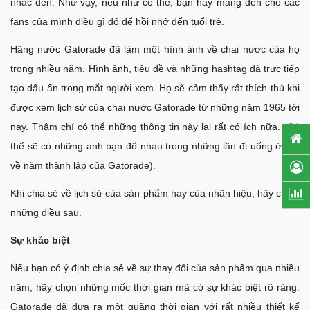
nhắc đến. Như vậy, nếu như có thể, bạn hãy mang đến cho các
fans của mình điều gì đó để hồi nhớ đến tuổi trẻ.
Hãng nước Gatorade đã làm một hình ảnh về chai nước của họ
trong nhiều năm. Hình ảnh, tiêu đề và những hashtag đã trực tiếp
tạo dấu ấn trong mắt người xem. Họ sẽ cảm thấy rất thích thú khi
được xem lịch sử của chai nước Gatorade từ những năm 1965 tới
nay. Thậm chí có thể những thông tin này lại rất có ích nữa. (Có
thể sẽ có những anh bạn đố nhau trong những lần đi uống ở bar
về năm thành lập của Gatorade).
Khi chia sẻ về lịch sử của sản phẩm hay của nhãn hiệu, hãy chú ý
những điều sau.
Sự khác biệt
Nếu bạn có ý định chia sẻ về sự thay đổi của sản phẩm qua nhiều
năm, hãy chọn những mốc thời gian mà có sự khác biệt rõ ràng.
Gatorade đã đưa ra một quãng thời gian với rất nhiều thiết kế