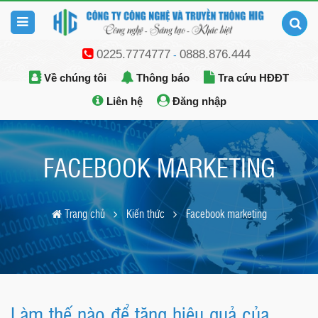
0225.7774777
0888.876.444
-
Về chúng tôi
Thông báo
Tra cứu HĐĐT
Liên hệ
Đăng nhập
FACEBOOK MARKETING
Trang chủ
Kiến thức
Facebook marketing
Làm thế nào để tăng hiệu quả của