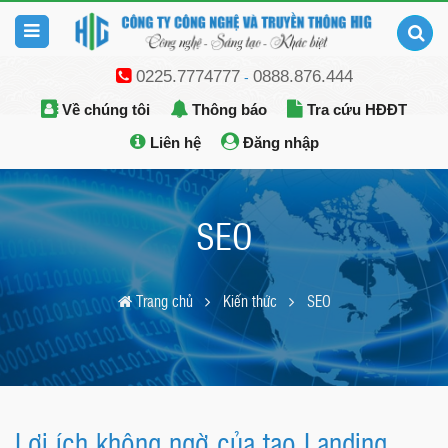
0225.7774777
0888.876.444
-
Về chúng tôi
Thông báo
Tra cứu HĐĐT
Liên hệ
Đăng nhập
SEO
Trang chủ
Kiến thức
SEO
Lợi ích không ngờ của tạo Landing