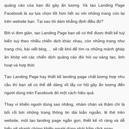
quảng cáo của bạn đủ gây ấn tượng. Và tạo Landing Page
Facebook là sự lựa chọn tốt hơn hết so với những trang còn lại
trên website bạn. Tại sao tôi dám khẳng định điều đó?
Bởi vì đơn giản, tạo Landing Page bạn sẽ có thể được thiết kế tuỳ
biến tuỳ theo nhiều chiến dịch khác nhau, còn những trang như
trang chủ, bài viết blog,… sẽ rất khó để tìm ra những mảnh ghép
ăn khớp với các chiến dịch quảng cáo đòi hỏi sự sáng tạo, linh
hoạt và hợp thời.
Tạo Landing Page hay thiết kế landing page chất lượng hợp nhu
cầu thì bạn sẽ có thể dễ dàng vồ lấy cơ hội gây ấn tượng đến
người dùng trên Facebook đó một cách hiệu quả.
Thay vì khiến người dùng sao nhãng, nhàm chán và thậm chí là
bối rối bởi những trang thông tin dài loằn ngoằn, lê thê trên
website, một tạo landing page ngắn gọn, thiết kế rõ ràng và dễ
hiểu sẽ nhanh chóng khiến người dùng phải bấm click ngay.