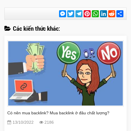
Messenger
Twitter
Telegram
Pinterest
WhatsApp
LinkedIn
Reddit
Chi
sẻ
Các kiến thức khác:
Có nên mua backlink? Mua backlink ở đâu chất lượng?
13/10/2022
2186