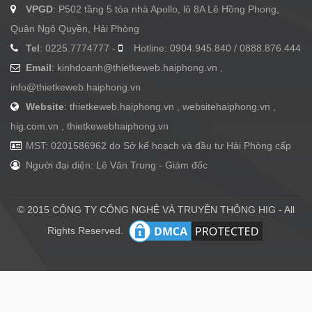
VPGD
: P502 tầng 5 tòa nhà Apollo, lô 8A Lê Hồng Phong,
Quận Ngô Quyền, Hải Phòng
Tel
: 0225.7774777 -
Hotline: 0904.945.840 / 0888.876.444
Email
:
kinhdoanh@thietkeweb.haiphong.vn
,
info@thietkeweb.haiphong.vn
Website
: thietkeweb.haiphong.vn , websitehaiphong.vn ,
hig.com.vn , thietkewebhaiphong.vn
MST: 0201586962 do Sở kế hoạch và đầu tư Hải Phòng cấp
Người đại diện: Lê Văn Trung - Giám đốc
© 2015 CÔNG TY CÔNG NGHỆ VÀ TRUYỀN THÔNG HIG - All
Rights Reserved.