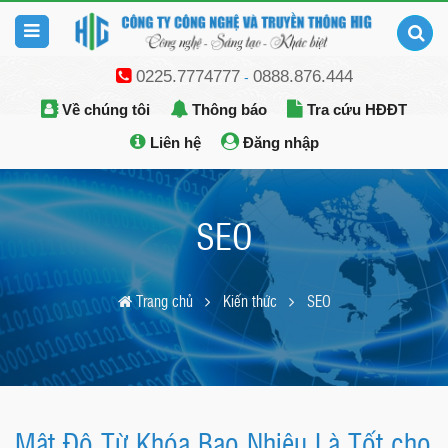
0225.7774777
0888.876.444
-
Về chúng tôi
Thông báo
Tra cứu HĐĐT
Liên hệ
Đăng nhập
SEO
Trang chủ
Kiến thức
SEO
Mật Độ Từ Khóa Bao Nhiêu Là Tốt cho