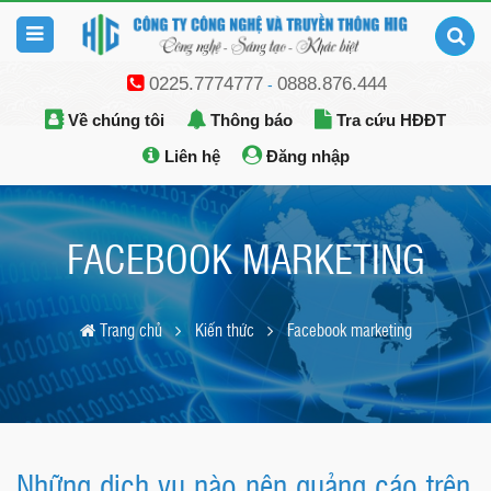
0225.7774777
0888.876.444
-
Về chúng tôi
Thông báo
Tra cứu HĐĐT
Liên hệ
Đăng nhập
FACEBOOK MARKETING
Trang chủ
Kiến thức
Facebook marketing
Những dịch vụ nào nên quảng cáo trên