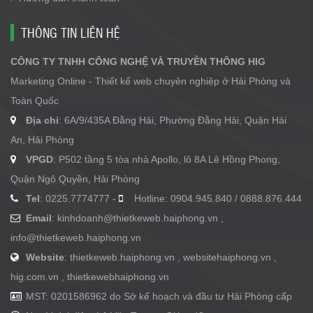
THÔNG TIN LIÊN HỆ
CÔNG TY TNHH CÔNG NGHỆ VÀ TRUYỀN THÔNG HIG
Marketing Online - Thiết kế web chuyên nghiệp ở Hải Phòng và
Toàn Quốc
Địa chỉ
: 6A/9/435A Đằng Hải, Phường Đằng Hải, Quận Hải
An, Hải Phòng
VPGD
: P502 tầng 5 tòa nhà Apollo, lô 8A Lê Hồng Phong,
Quận Ngô Quyền, Hải Phòng
Tel
: 0225.7774777 -
Hotline: 0904.945.840 / 0888.876.444
Email
:
kinhdoanh@thietkeweb.haiphong.vn
,
info@thietkeweb.haiphong.vn
Website
: thietkeweb.haiphong.vn , websitehaiphong.vn ,
hig.com.vn , thietkewebhaiphong.vn
MST: 0201586962 do Sở kế hoạch và đầu tư Hải Phòng cấp