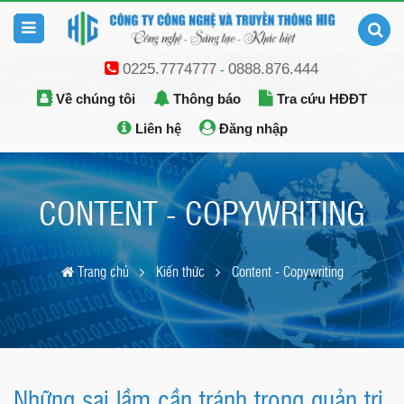
0225.7774777
0888.876.444
-
Về chúng tôi
Thông báo
Tra cứu HĐĐT
Liên hệ
Đăng nhập
CONTENT - COPYWRITING
Trang chủ
Kiến thức
Content - Copywriting
Những sai lầm cần tránh trong quản trị