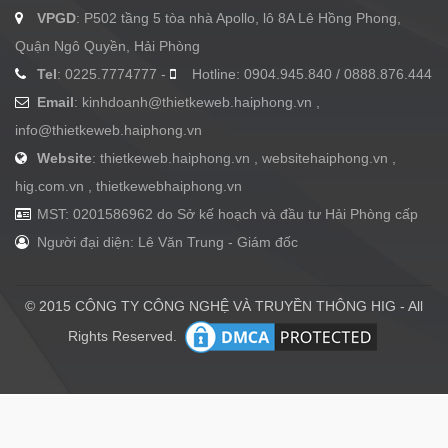
VPGD
: P502 tầng 5 tòa nhà Apollo, lô 8A Lê Hồng Phong,
Quận Ngô Quyền, Hải Phòng
Tel
: 0225.7774777 -
Hotline: 0904.945.840 / 0888.876.444
Email
:
kinhdoanh@thietkeweb.haiphong.vn
,
info@thietkeweb.haiphong.vn
Website
: thietkeweb.haiphong.vn , websitehaiphong.vn ,
hig.com.vn , thietkewebhaiphong.vn
MST: 0201586962 do Sở kế hoạch và đầu tư Hải Phòng cấp
Người đại diện: Lê Văn Trung - Giám đốc
© 2015 CÔNG TY CÔNG NGHỆ VÀ TRUYỀN THÔNG HIG - All
Rights Reserved.