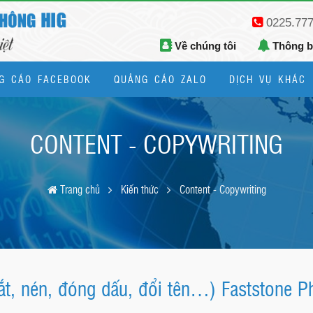
0225.77
Về chúng tôi
Thông 
G CÁO FACEBOOK
QUẢNG CÁO ZALO
DỊCH VỤ KHÁC
Thiết kế logo, bộ nhận diện thương hiệu
CONTENT - COPYWRITING
Trang chủ
Kiến thức
Content - Copywriting
t, nén, đóng dấu, đổi tên…) Faststone P