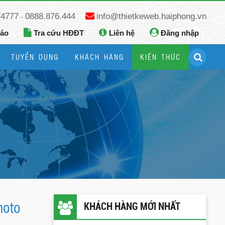
74777
0888.876.444
info@thietkeweb.haiphong.vn
-
báo
Tra cứu HĐĐT
Liên hệ
Đăng nhập
TUYỂN DỤNG
KHÁCH HÀNG
KIẾN THỨC
Hướng dẫn đăng ký Google Business
Hướng dẫn dùng fanpage facebook
hoto
KHÁCH HÀNG MỚI NHẤT