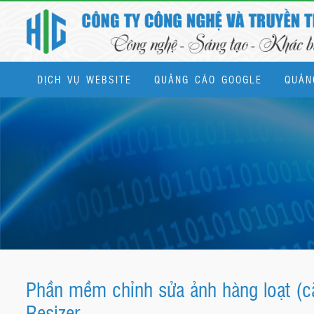
DỊCH VỤ WEBSITE
QUẢNG CÁO GOOGLE
QUẢN
Dịch vụ quản trị website & SEO tổng thể
Phần mềm chỉnh sửa ảnh hàng loạt (cắ
Resizer