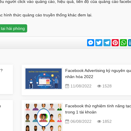
êu người click vào quảng cáo, hiệu quả, tiến độ của quảng cáo faceb
ác hình thức quảng cáo truyền thống khác đem lại.
tại hải phòng
Messenger
Twitter
Telegram
Pinter
W
u?
Facebook Advertising kỷ nguyên q
nhân hóa 2022
11/08/2022
1528
n
Facebook thử nghiệm tính năng tạo
trong 1 tài khoản
06/08/2022
1852