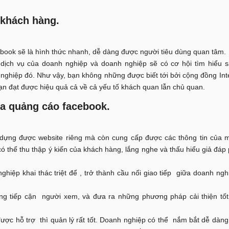
 khách hàng.
cebook sẽ là hình thức nhanh, dễ dàng được người tiêu dùng quan tâm.
ịch vụ của doanh nghiệp và doanh nghiệp sẽ có cơ hội tìm hiểu 
ghiệp đó. Như vậy, bạn không những được biết tới bởi cộng đồng Int
n đạt được hiệu quả cả về cả yếu tố khách quan lẫn chủ quan.
a quảng cáo facebook.
dựng được website riêng mà còn cung cấp được các thông tin của m
 thể thu thập ý kiến của khách hàng, lắng nghe và thấu hiểu giả đáp
iệp khai thác triệt để , trở thành cầu nối giao tiếp giữa doanh ngh
 tiếp cận người xem, và đưa ra những phương pháp cải thiện tốt
ược hỗ trợ thì quản lý rất tốt. Doanh nghiệp có thể nắm bắt dễ dàn