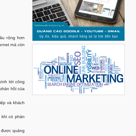
sâu rộng hơn
ernet mà còn
ình tới công
 phản hồi của
iệp và khách
 khi có phản
g được quảng