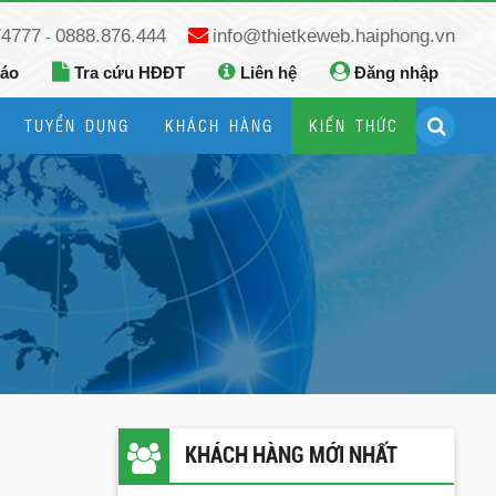
74777
0888.876.444
info@thietkeweb.haiphong.vn
-
báo
Tra cứu HĐĐT
Liên hệ
Đăng nhập
TUYỂN DỤNG
KHÁCH HÀNG
KIẾN THỨC
Hướng dẫn đăng ký Google Business
Hướng dẫn dùng fanpage facebook
KHÁCH HÀNG MỚI NHẤT