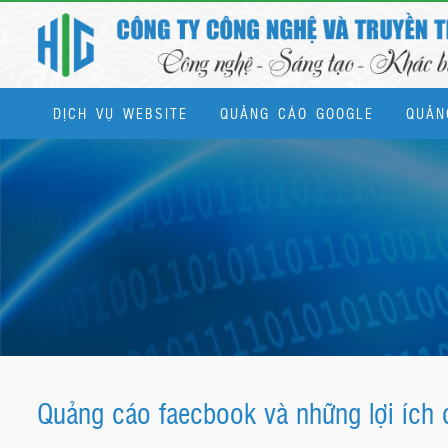
DỊCH VỤ WEBSITE
QUẢNG CÁO GOOGLE
QUẢN
Dịch vụ quản trị website & SEO tổng thể
Quảng cáo faecbook và những lợi ích 