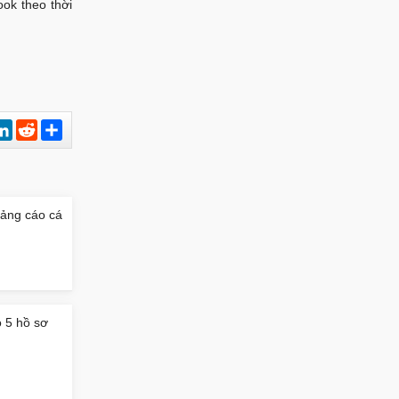
ook theo thời
est
hatsApp
LinkedIn
Reddit
Chia
sẻ
uảng cáo cá
 5 hồ sơ