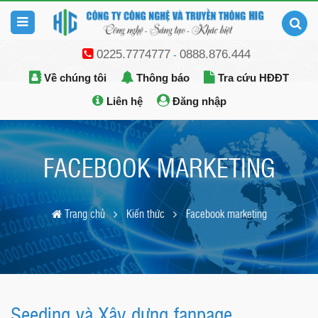
0225.7774777
0888.876.444
-
Về chúng tôi
Thông báo
Tra cứu HĐĐT
Liên hệ
Đăng nhập
FACEBOOK MARKETING
Trang chủ
Kiến thức
Facebook marketing
Seeding và Xây dựng fanpage