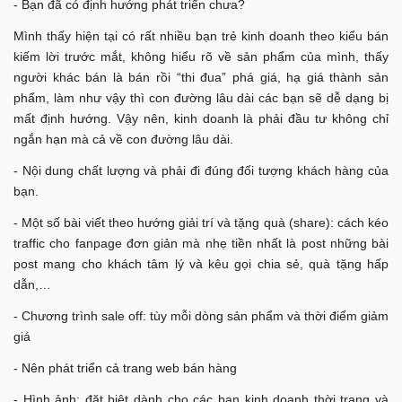
- Bạn đã có định hướng phát triển chưa?
Mình thấy hiện tại có rất nhiều bạn trẻ kinh doanh theo kiểu bán
kiếm lời trước mắt, không hiểu rõ về sản phẩm của mình, thấy
người khác bán là bán rồi “thi đua” phá giá, hạ giá thành sản
phẩm, làm như vậy thì con đường lâu dài các bạn sẽ dễ dạng bị
mất định hướng. Vậy nên, kinh doanh là phải đầu tư không chỉ
ngắn hạn mà cả về con đường lâu dài.
- Nội dung chất lượng và phải đi đúng đối tượng khách hàng của
bạn.
- Một số bài viết theo hướng giải trí và tặng quà (share): cách kéo
traffic cho fanpage đơn giản mà nhẹ tiền nhất là post những bài
post mang cho khách tâm lý và kêu gọi chia sẻ, quà tặng hấp
dẫn,…
- Chương trình sale off: tùy mỗi dòng sản phẩm và thời điểm giảm
giá
- Nên phát triển cả trang web bán hàng
- Hình ảnh: đặt biệt dành cho các bạn kinh doanh thời trang và