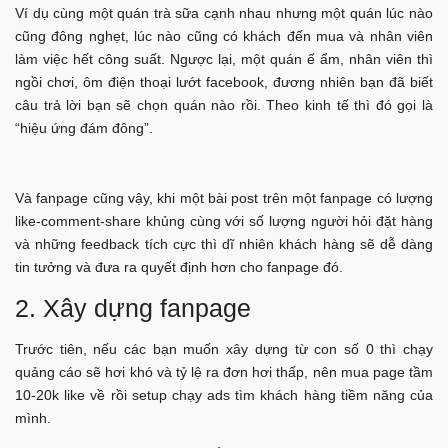
Ví dụ cùng một quán trà sữa cạnh nhau nhưng một quán lúc nào
cũng đông nghẹt, lúc nào cũng có khách đến mua và nhân viên
làm việc hết công suất. Ngược lại, một quán ế ẩm, nhân viên thì
ngồi chơi, ôm điện thoại lướt facebook, đương nhiên bạn đã biết
câu trả lời bạn sẽ chọn quán nào rồi. Theo kinh tế thì đó gọi là
“hiệu ứng đám đông”.
Và fanpage cũng vậy, khi một bài post trên một fanpage có lượng
like-comment-share khủng cùng với số lượng người hỏi đặt hàng
và những feedback tích cực thì dĩ nhiên khách hàng sẽ dễ dàng
tin tưởng và đưa ra quyết định hơn cho fanpage đó.
2. Xây dựng fanpage
Trước tiên, nếu các bạn muốn xây dựng từ con số 0 thì chạy
quảng cáo sẽ hơi khó và tỷ lệ ra đơn hơi thấp, nên mua page tầm
10-20k like về rồi setup chạy ads tìm khách hàng tiềm năng của
mình.