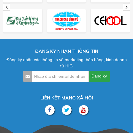
ĐĂNG KÝ NHẬN THÔNG TIN
Đăng ký nhận các thông tin về marketing, bán hàng, kinh doanh
từ HIG
LIÊN KẾT MẠNG XÃ HỘI