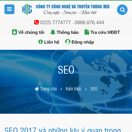
0225.7774777
0888.876.444
-
Về chúng tôi
Thông báo
Tra cứu HĐĐT
Liên hệ
Đăng nhập
SEO
Trang chủ
Kiến thức
SEO
SEO 2017 và những lưu ý quan trọng