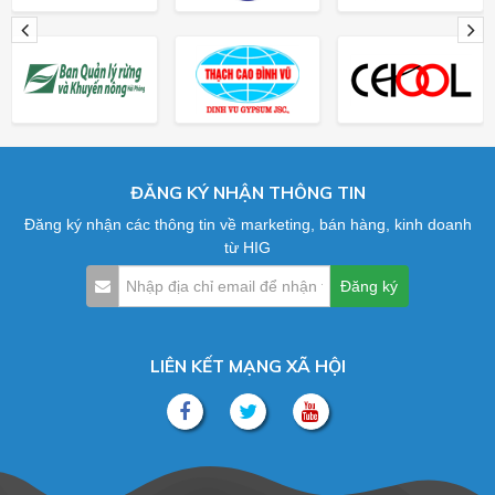
ĐĂNG KÝ NHẬN THÔNG TIN
Đăng ký nhận các thông tin về marketing, bán hàng, kinh doanh
từ HIG
LIÊN KẾT MẠNG XÃ HỘI