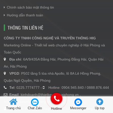
Chính sách bảo mật thông tin
Hướng dẫn thanh toán
THÔNG TIN LIÊN HỆ
CÔNG TY TNHH CÔNG NGHỆ VÀ TRUYỀN THÔNG HIG
Marketing Online - Thiết kế web chuyên nghiệp ở Hải Phòng và
Toàn Quốc
Địa chỉ
: 6A/9/435A Đằng Hải, Phường Đằng Hải, Quận Hải
An, Hải Phòng
VPGD
: P502 tầng 5 tòa nhà Apollo, lô 8A Lê Hồng Phong,
Quận Ngô Quyền, Hải Phòng
Tel
: 0225.7774777 -
Hotline: 0904.945.840 / 0888.876.444
Email
:
kinhdoanh@thietkeweb.haiphong.vn
,
info@thietkeweb.haiphong.vn
Trang chủ
Chat Zalo
Hotline
Messenger
Up top
Website
: thietkeweb.haiphong.vn , websitehaiphong.vn ,