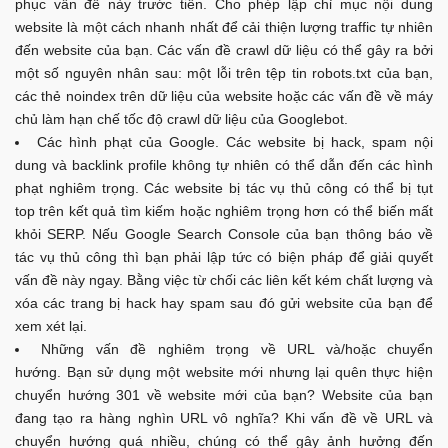
phục vấn đề này trước tiên. Cho phép lập chỉ mục nội dung
website là một cách nhanh nhất để cải thiện lượng traffic tự nhiên
đến website của bạn. Các vấn đề crawl dữ liệu có thể gây ra bởi
một số nguyên nhân sau: một lỗi trên tệp tin robots.txt của bạn,
các thẻ noindex trên dữ liệu của website hoặc các vấn đề về máy
chủ làm hạn chế tốc độ crawl dữ liệu của Googlebot.
Các hình phạt của Google. Các website bị hack, spam nội
dung và backlink profile không tự nhiên có thể dẫn đến các hình
phạt nghiêm trọng. Các website bị tác vụ thủ công có thể bị tụt
top trên kết quả tìm kiếm hoặc nghiêm trọng hơn có thể biến mất
khỏi SERP. Nếu Google Search Console của bạn thông báo về
tác vụ thủ công thì bạn phải lập tức có biện pháp để giải quyết
vấn đề này ngay. Bằng việc từ chối các liên kết kém chất lượng và
xóa các trang bị hack hay spam sau đó gửi website của bạn để
xem xét lại.
Những vấn đề nghiêm trọng về URL và/hoặc chuyển
hướng. Bạn sử dụng một website mới nhưng lại quên thực hiện
chuyển hướng 301 về website mới của bạn? Website của bạn
đang tạo ra hàng nghìn URL vô nghĩa? Khi vấn đề về URL và
chuyển hướng quá nhiều, chúng có thể gây ảnh hưởng đến