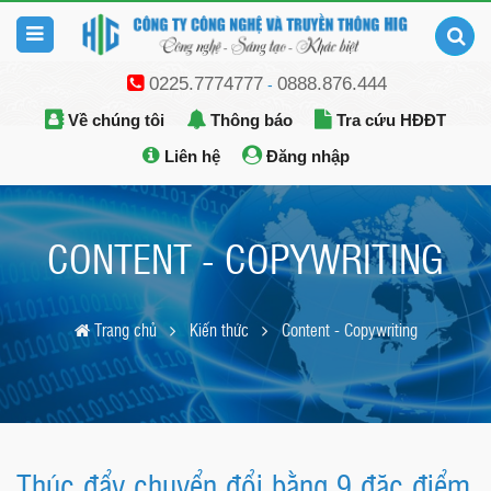
0225.7774777
0888.876.444
-
Về chúng tôi
Thông báo
Tra cứu HĐĐT
Liên hệ
Đăng nhập
CONTENT - COPYWRITING
Trang chủ
Kiến thức
Content - Copywriting
Thúc đẩy chuyển đổi bằng 9 đặc điểm