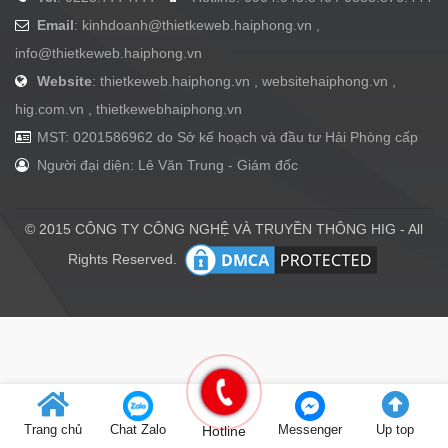
Email
:
kinhdoanh@thietkeweb.haiphong.vn
,
info@thietkeweb.haiphong.vn
Website
: thietkeweb.haiphong.vn , websitehaiphong.vn ,
hig.com.vn , thietkewebhaiphong.vn
MST: 0201586962 do Sở kế hoạch và đầu tư Hải Phòng cấp
Người đại diện: Lê Văn Trung - Giám đốc
© 2015 CÔNG TY CÔNG NGHỆ VÀ TRUYỀN THÔNG HIG - All
Rights Reserved.
Trang chủ
Chat Zalo
Hotline
Messenger
Up top