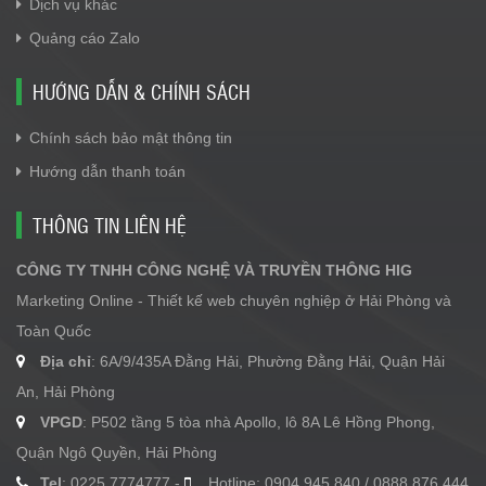
Dịch vụ khác
Quảng cáo Zalo
HƯỚNG DẪN & CHÍNH SÁCH
Chính sách bảo mật thông tin
Hướng dẫn thanh toán
THÔNG TIN LIÊN HỆ
CÔNG TY TNHH CÔNG NGHỆ VÀ TRUYỀN THÔNG HIG
Marketing Online - Thiết kế web chuyên nghiệp ở Hải Phòng và
Toàn Quốc
Địa chỉ
: 6A/9/435A Đằng Hải, Phường Đằng Hải, Quận Hải
An, Hải Phòng
VPGD
: P502 tầng 5 tòa nhà Apollo, lô 8A Lê Hồng Phong,
Quận Ngô Quyền, Hải Phòng
Tel
: 0225.7774777 -
Hotline: 0904.945.840 / 0888.876.444