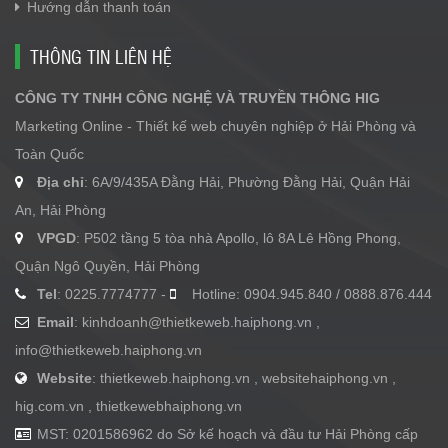
Hướng dẫn thanh toán
THÔNG TIN LIÊN HỆ
CÔNG TY TNHH CÔNG NGHỆ VÀ TRUYỀN THÔNG HIG
Marketing Online - Thiết kế web chuyên nghiệp ở Hải Phòng và
Toàn Quốc
Địa chỉ
: 6A/9/435A Đằng Hải, Phường Đằng Hải, Quận Hải
An, Hải Phòng
VPGD
: P502 tầng 5 tòa nhà Apollo, lô 8A Lê Hồng Phong,
Quận Ngô Quyền, Hải Phòng
Tel
: 0225.7774777 -
Hotline: 0904.945.840 / 0888.876.444
Email
:
kinhdoanh@thietkeweb.haiphong.vn
,
info@thietkeweb.haiphong.vn
Website
: thietkeweb.haiphong.vn , websitehaiphong.vn ,
hig.com.vn , thietkewebhaiphong.vn
MST: 0201586962 do Sở kế hoạch và đầu tư Hải Phòng cấp