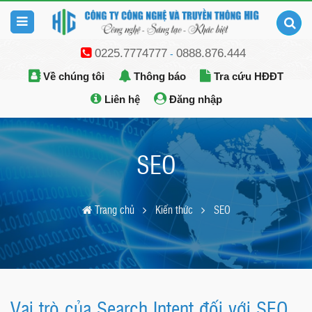
0225.7774777
0888.876.444
-
Về chúng tôi
Thông báo
Tra cứu HĐĐT
Liên hệ
Đăng nhập
SEO
Trang chủ
Kiến thức
SEO
Vai trò của Search Intent đối với SEO