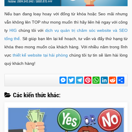
Nếu bạn đang loay hoay với đống từ khóa hoặc Seo mãi nhưng
vẫn không lên TOP như mong muốn thì hãy liên hệ ngay với công
ty
HIG
chúng tôi với
dịch vụ quản trị chăm sóc website và SEO
tổng thể
. Sẽ giúp bạn lên lại kế hoạch, tư vấn và đẩy thứ hạng từ
khóa theo mong muốn của khách hàng. Với nhiều năm trong lĩnh
vực
thiết kế website tại hải phòng
chúng tôi tự tin sẽ làm hài lòng
quý khách hàng
!
Messenger
Twitter
Telegram
Pinterest
WhatsApp
LinkedIn
Reddit
Chi
sẻ
Các kiến thức khác: