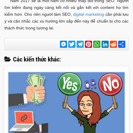
Năm 2017 sẽ là một năm có nhiều thay đổi trong SEO. Người
tìm kiếm đang ngày càng kết nối và gắn kết với content họ tìm
kiếm hơn. Cho nên người làm SEO,
digital marketing
cần phải lưu
ý và cân nhắc các xu hướng lớn sắp đến này để chuẩn bị cho các
thách thức trong tương lai.
Messenger
Twitter
Telegram
Pinterest
WhatsApp
LinkedIn
Reddit
Chi
sẻ
Các kiến thức khác: