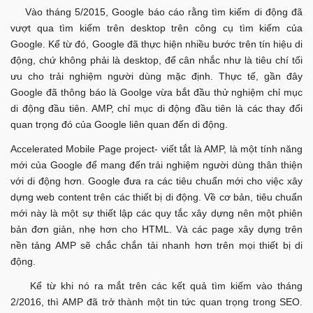
Vào tháng 5/2015, Google báo cáo rằng tìm kiếm di động đã
vượt qua tìm kiếm trên desktop trên công cụ tìm kiếm của
Google. Kể từ đó, Google đã thực hiện nhiều bước trên tín hiệu di
động, chứ không phải là desktop, để cân nhắc như là tiêu chí tối
ưu cho trải nghiệm người dùng mặc định. Thực tế, gần đây
Google đã thông báo là Goolge vừa bắt đầu thử nghiệm chỉ mục
di động đầu tiên. AMP, chỉ mục di động đầu tiên là các thay đổi
quan trọng đó của Google liên quan đến di động.
Accelerated Mobile Page project- viết tắt là AMP, là một tính năng
mới của Google để mang đến trải nghiệm người dùng thân thiện
với di động hơn. Google đưa ra các tiêu chuẩn mới cho việc xây
dựng web content trên các thiết bị di động. Về cơ bản, tiêu chuẩn
mới này là một sự thiết lập các quy tắc xây dựng nên một phiên
bản đơn giản, nhẹ hơn cho HTML. Và các page xây dựng trên
nền tảng AMP sẽ chắc chắn tải nhanh hơn trên mọi thiết bị di
động.
Kể từ khi nó ra mắt trên các kết quả tìm kiếm vào tháng
2/2016, thì AMP đã trở thành một tin tức quan trọng trong SEO.