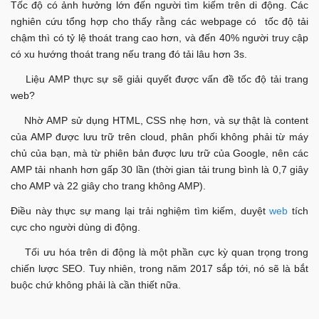
Tốc độ có ảnh hưởng lớn đến người tìm kiếm trên di động. Các
nghiên cứu tổng hợp cho thấy rằng các webpage có tốc độ tải
chậm thì có tỷ lệ thoát trang cao hơn, và đến 40% người truy cập
có xu hướng thoát trang nếu trang đó tải lâu hơn 3s.
Liệu AMP thực sự sẽ giải quyết được vấn đề tốc độ tải trang
web?
Nhờ AMP sử dụng HTML, CSS nhẹ hơn, và sự thật là content
của AMP được lưu trữ trên cloud, phân phối không phải từ máy
chủ của bạn, mà từ phiên bản được lưu trữ của Google, nên các
AMP tải nhanh hơn gấp 30 lần (thời gian tải trung bình là 0,7 giây
cho AMP và 22 giây cho trang không AMP).
Điều này thực sự mang lại trải nghiệm tìm kiếm, duyệt
web
tích
cực cho người dùng di động.
Tối ưu hóa trên di động là một phần cực kỳ quan trọng trong
chiến lược SEO. Tuy nhiên, trong năm 2017 sắp tới, nó sẽ là bắt
buộc chứ không phải là cần thiết nữa.