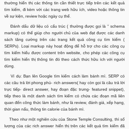
thường hiển thị các thông tin cần thiết trực tiếp trên các kết quả
tìm kiếm, đi kèm với các trang web hữu ích, video hoặc thông tin
về sự kiện, review hoặc ngày cụ thể.
Đánh dấu dữ liệu có cấu trúc ( thường được gọi là “ schema
markup) có thể giúp cho người chủ của web đạt được các danh
sách tăng cường trên các trang kết quả công cụ tìm kiếm (
SERPs). Loại markup này hoạt động để hỗ trợ cho các công cụ
tìm kiếm hiểu được content trên website, cho phép các công cụ
tìm kiếm hiển thị thông tin đó theo cách thức hữu ích với người
dùng.
Ví dụ: Bạn lên Google tìm kiếm cách làm bánh mì. SERP có
các câu trả lời phong phú- rich answers( hay còn gọi là câu trả lời
trực tiếp- direct answer, hay đoạn đặc trưng- featured snippet),
tiếp theo là một danh sách tìm kiếm có chứa các đoạn mã liên
quan đến công thức làm bánh, như là review, đánh giá, xếp hạng,
thời gian nấu, thông tin calorie của bánh mì.
Theo như một nghiên cứu của Stone Temple Consulting, thì số
lượng của các rich answer hiển thị trên các kết quả tìm kiếm đã