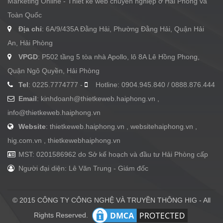
Marketing Online - Thiết kế web chuyên nghiệp ở Hải Phòng và
Toàn Quốc
Địa chỉ
: 6A/9/435A Đằng Hải, Phường Đằng Hải, Quận Hải
An, Hải Phòng
VPGD
: P502 tầng 5 tòa nhà Apollo, lô 8A Lê Hồng Phong,
Quận Ngô Quyền, Hải Phòng
Tel
: 0225.7774777 -
Hotline: 0904.945.840 / 0888.876.444
Email
:
kinhdoanh@thietkeweb.haiphong.vn
,
info@thietkeweb.haiphong.vn
Website
: thietkeweb.haiphong.vn , websitehaiphong.vn ,
hig.com.vn , thietkewebhaiphong.vn
MST: 0201586962 do Sở kế hoạch và đầu tư Hải Phòng cấp
Người đại diện: Lê Văn Trung - Giám đốc
© 2015 CÔNG TY CÔNG NGHỆ VÀ TRUYỀN THÔNG HIG - All
Rights Reserved.