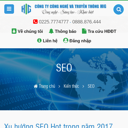
0225.7774777
0888.876.444
-
Về chúng tôi
Thông báo
Tra cứu HĐĐT
Liên hệ
Đăng nhập
SEO
Trang chủ
Kiến thức
SEO
Xu hướng SEO Hot trong năm 2017