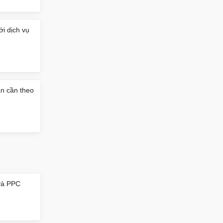
i dịch vụ
ạn cần theo
và PPC