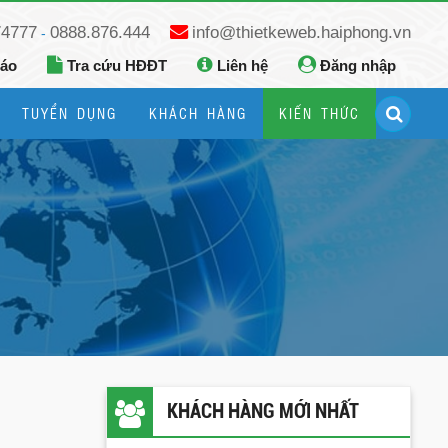
74777
0888.876.444
info@thietkeweb.haiphong.vn
-
báo
Tra cứu HĐĐT
Liên hệ
Đăng nhập
TUYỂN DỤNG
KHÁCH HÀNG
KIẾN THỨC
Hướng dẫn đăng ký Google Business
Hướng dẫn dùng fanpage facebook
KHÁCH HÀNG MỚI NHẤT