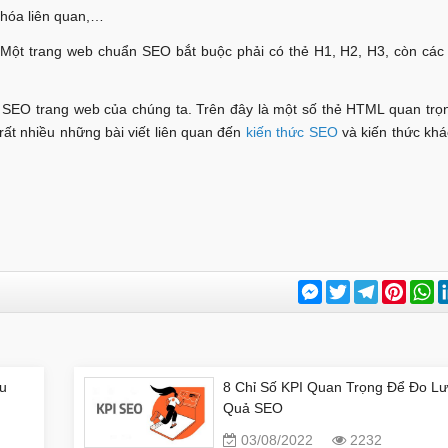
khóa liên quan,…
. Một trang web chuẩn SEO bắt buộc phải có thẻ H1, H2, H3, còn các t
 SEO trang web của chúng ta. Trên đây là một số thẻ HTML quan tr
ất nhiều những bài viết liên quan đến
kiến thức SEO
và kiến thức khá
Messenger
Twitter
Telegram
Pinter
W
âu
8 Chỉ Số KPI Quan Trọng Để Đo L
Quả SEO
03/08/2022
2232