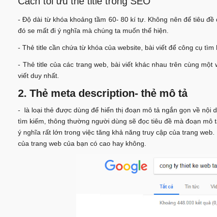
Cách tối ưu thẻ title trong SEO
- Độ dài từ khóa khoảng tầm 60- 80 kí tự. Không nên để tiêu đề q
đó se mất đi ý nghĩa mà chúng ta muốn thể hiện.
- Thẻ title cần chứa từ khóa của website, bài viết để công cụ tì
- Thẻ title của các trang web, bài viết khác nhau trên cùng một 
viết duy nhất.
2. Thẻ meta description- thẻ mô tả
- là loại thẻ được dùng để hiển thị đoạn mô tả ngắn gọn về nội 
tìm kiếm, thông thường người dùng sẽ đọc tiêu đề mà đoạn mô tả
ý nghĩa rất lớn trong việc tăng khả năng truy cập của trang we
của trang web của bạn có cao hay không.