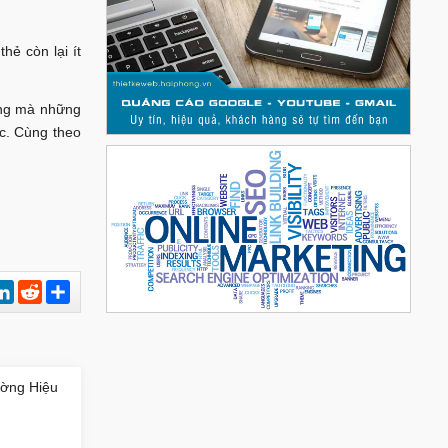
hẻ còn lại ít
ọng mà những
c. Cùng theo
est
hatsApp
LinkedIn
Reddit
Chia
sẻ
ường Hiệu