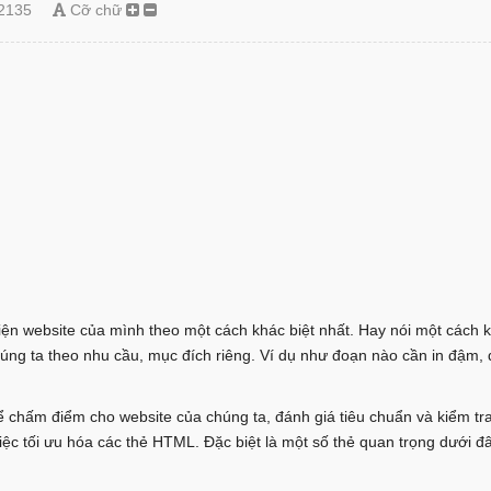
2135
Cỡ chữ
hiện website của mình theo một cách khác biệt nhất. Hay nói một cách k
húng ta theo nhu cầu, mục đích riêng. Ví dụ như đoạn nào cần in đậm,
chấm điểm cho website của chúng ta, đánh giá tiêu chuẩn và kiểm tra 
ệc tối ưu hóa các thẻ HTML. Đặc biệt là một số thẻ quan trọng dưới đâ