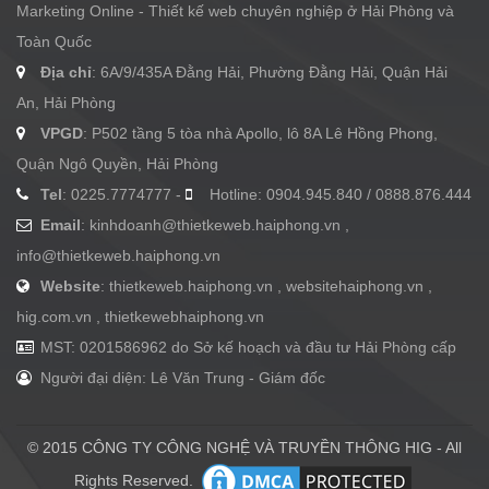
Marketing Online - Thiết kế web chuyên nghiệp ở Hải Phòng và
Toàn Quốc
Địa chỉ
: 6A/9/435A Đằng Hải, Phường Đằng Hải, Quận Hải
An, Hải Phòng
VPGD
: P502 tầng 5 tòa nhà Apollo, lô 8A Lê Hồng Phong,
Quận Ngô Quyền, Hải Phòng
Tel
: 0225.7774777 -
Hotline: 0904.945.840 / 0888.876.444
Email
:
kinhdoanh@thietkeweb.haiphong.vn
,
info@thietkeweb.haiphong.vn
Website
: thietkeweb.haiphong.vn , websitehaiphong.vn ,
hig.com.vn , thietkewebhaiphong.vn
MST: 0201586962 do Sở kế hoạch và đầu tư Hải Phòng cấp
Người đại diện: Lê Văn Trung - Giám đốc
© 2015 CÔNG TY CÔNG NGHỆ VÀ TRUYỀN THÔNG HIG - All
Rights Reserved.