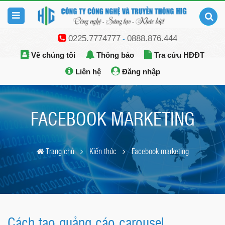
0225.7774777
0888.876.444
-
Về chúng tôi
Thông báo
Tra cứu HĐĐT
Liên hệ
Đăng nhập
FACEBOOK MARKETING
Trang chủ
Kiến thức
Facebook marketing
Cách tạo quảng cáo carousel