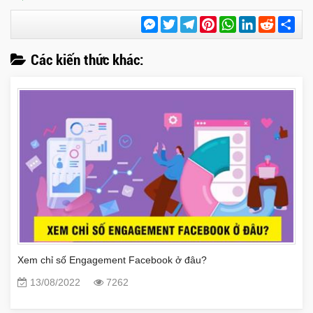
Messenger
Twitter
Telegram
Pinterest
WhatsApp
LinkedIn
Reddit
Chi
sẻ
Các kiến thức khác:
Xem chỉ số Engagement Facebook ở đâu?
13/08/2022
7262