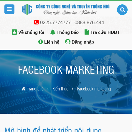
0225.7774777
0888.876.444
-
Về chúng tôi
Thông báo
Tra cứu HĐĐT
Liên hệ
Đăng nhập
FACEBOOK MARKETING
Trang chủ
Kiến thức
Facebook marketing
Mô hình để phát triển nội dung