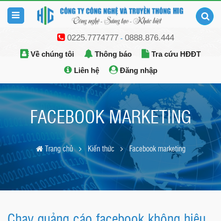
0225.7774777
0888.876.444
-
Về chúng tôi
Thông báo
Tra cứu HĐĐT
Liên hệ
Đăng nhập
FACEBOOK MARKETING
Trang chủ
Kiến thức
Facebook marketing
Chạy quảng cáo facebook không hiệu