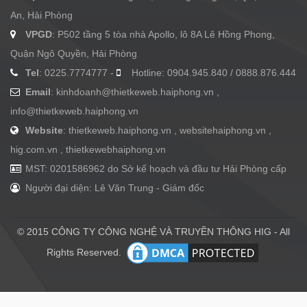
An, Hải Phòng
VPGD
: P502 tầng 5 tòa nhà Apollo, lô 8A Lê Hồng Phong,
Quận Ngô Quyền, Hải Phòng
Tel
: 0225.7774777 -
Hotline: 0904.945.840 / 0888.876.444
Email
:
kinhdoanh@thietkeweb.haiphong.vn
,
info@thietkeweb.haiphong.vn
Website
: thietkeweb.haiphong.vn , websitehaiphong.vn ,
hig.com.vn , thietkewebhaiphong.vn
MST: 0201586962 do Sở kế hoạch và đầu tư Hải Phòng cấp
Người đại diện: Lê Văn Trung - Giám đốc
© 2015 CÔNG TY CÔNG NGHỆ VÀ TRUYỀN THÔNG HIG - All
Rights Reserved.