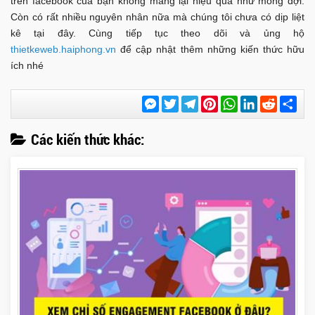
trên facebook của bạn không mang lại hiệu quả như mong đợi.
Còn có rất nhiều nguyên nhân nữa mà chúng tôi chưa có dịp liệt
kê tại đây. Cùng tiếp tục theo dõi và ủng hộ
thietkeweb.haiphong.vn
để cập nhật thêm những kiến thức hữu
ích nhé
Messenger
Twitter
Telegram
Pinterest
WhatsApp
LinkedIn
Reddit
Chi
sẻ
Các kiến thức khác: